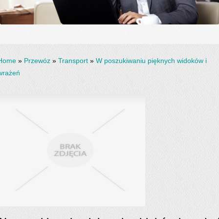
Home
»
Przewóz
»
Transport
»
W poszukiwaniu pięknych widoków i
wrażeń