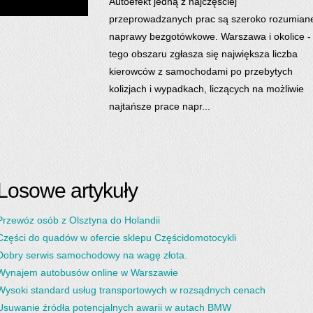
Autoefekt jedną z najczęściej
przeprowadzanych prac są szeroko rozumian
naprawy bezgotówkowe. Warszawa i okolice -
tego obszaru zgłasza się największa liczba
kierowców z samochodami po przebytych
kolizjach i wypadkach, liczących na możliwie
najtańsze prace napr...
Losowe artykuły
Przewóz osób z Olsztyna do Holandii
Części do quadów w ofercie sklepu Częścidomotocykli
Dobry serwis samochodowy na wagę złota.
Wynajem autobusów online w Warszawie
Wysoki standard usług transportowych w rozsądnych cenach
Usuwanie źródła potencjalnych awarii w autach BMW