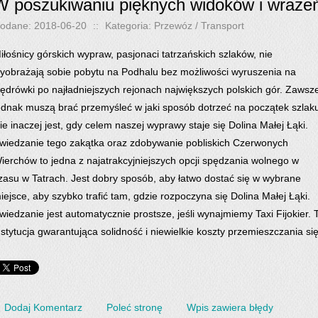
W poszukiwaniu pięknych widoków i wraże
odane: 2018-06-20
::
Kategoria: Przewóz / Transport
iłośnicy górskich wypraw, pasjonaci tatrzańskich szlaków, nie
yobrażają sobie pobytu na Podhalu bez możliwości wyruszenia na
ędrówki po najładniejszych rejonach największych polskich gór. Zawsz
ednak muszą brać przemyśleć w jaki sposób dotrzeć na początek szlak
ie inaczej jest, gdy celem naszej wyprawy staje się Dolina Małej Łąki.
wiedzanie tego zakątka oraz zdobywanie pobliskich Czerwonych
ierchów to jedna z najatrakcyjniejszych opcji spędzania wolnego w
zasu w Tatrach. Jest dobry sposób, aby łatwo dostać się w wybrane
iejsce, aby szybko trafić tam, gdzie rozpoczyna się Dolina Małej Łąki.
wiedzanie jest automatycznie prostsze, jeśli wynajmiemy Taxi Fijokier. 
nstytucja gwarantująca solidność i niewielkie koszty przemieszczania się
Dodaj Komentarz
Poleć stronę
Wpis zawiera błędy