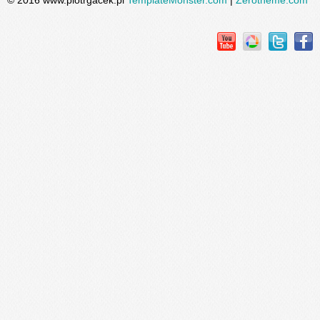
© 2016 www.piotrgacek.pl
TemplateMonster.com
|
Zerotheme.com