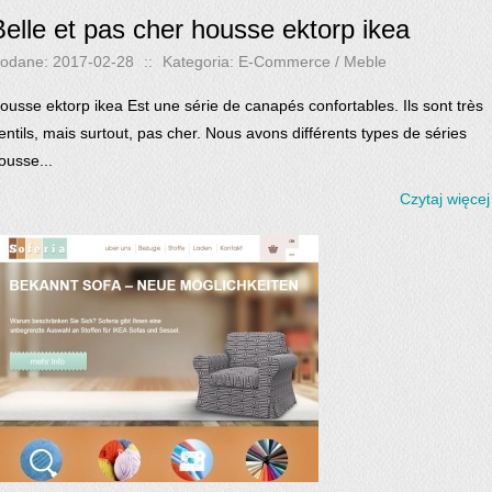
Belle et pas cher housse ektorp ikea
odane: 2017-02-28
::
Kategoria: E-Commerce / Meble
ousse ektorp ikea Est une série de canapés confortables. Ils sont très
entils, mais surtout, pas cher. Nous avons différents types de séries
ousse...
Czytaj więcej