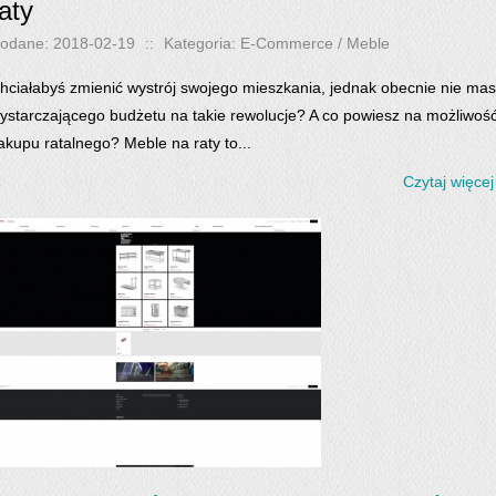
aty
odane: 2018-02-19
::
Kategoria: E-Commerce / Meble
hciałabyś zmienić wystrój swojego mieszkania, jednak obecnie nie ma
ystarczającego budżetu na takie rewolucje? A co powiesz na możliwoś
akupu ratalnego? Meble na raty to...
Czytaj więcej