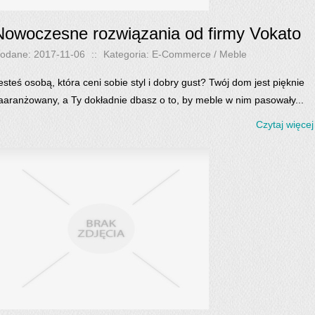
Nowoczesne rozwiązania od firmy Vokato
odane: 2017-11-06
::
Kategoria: E-Commerce / Meble
esteś osobą, która ceni sobie styl i dobry gust? Twój dom jest pięknie
aaranżowany, a Ty dokładnie dbasz o to, by meble w nim pasowały...
Czytaj więcej