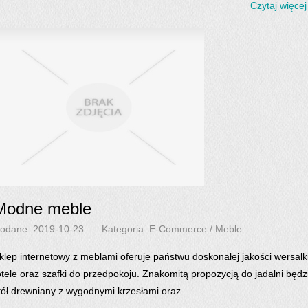
Czytaj więcej
Modne meble
odane: 2019-10-23
::
Kategoria: E-Commerce / Meble
klep internetowy z meblami oferuje państwu doskonałej jakości wersalki
otele oraz szafki do przedpokoju. Znakomitą propozycją do jadalni będz
tół drewniany z wygodnymi krzesłami oraz...