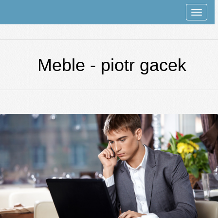
Rozwi
nawiga
Meble - piotr gacek