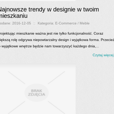
Najnowsze trendy w designie w twoim
mieszkaniu
odane: 2016-12-05
::
Kategoria: E-Commerce / Meble
rojektując mieszkanie ważna jest nie tylko funkcjonalność. Coraz
iększą rolę odgrywa niepowtarzalny design i wyjątkowa forma. Przecie
o wyjątkowe wnętrze będzie nam towarzyszyć każdego dnia,...
Czytaj więcej