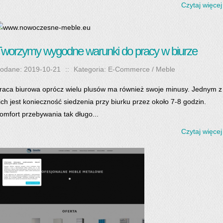
Czytaj więcej
worzymy wygodne warunki do pracy w biurze
odane: 2019-10-21
::
Kategoria: E-Commerce / Meble
raca biurowa oprócz wielu plusów ma również swoje minusy. Jednym z
ich jest konieczność siedzenia przy biurku przez około 7-8 godzin.
omfort przebywania tak długo...
Czytaj więcej