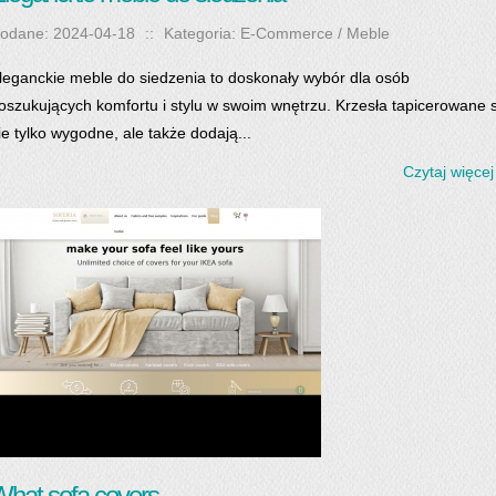
odane: 2024-04-18
::
Kategoria: E-Commerce / Meble
leganckie meble do siedzenia to doskonały wybór dla osób
oszukujących komfortu i stylu w swoim wnętrzu. Krzesła tapicerowane 
ie tylko wygodne, ale także dodają...
Czytaj więcej
hat sofa covers