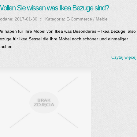
ollen Sie wissen was Ikea Bezuge sind?
odane: 2017-01-30
::
Kategoria: E-Commerce / Meble
ir haben für Ihre Möbel von Ikea was Besonderes – Ikea Bezuge, also
ezüge für Ikea Sessel die Ihre Möbel noch schöner und einmaliger
achen....
Czytaj więcej