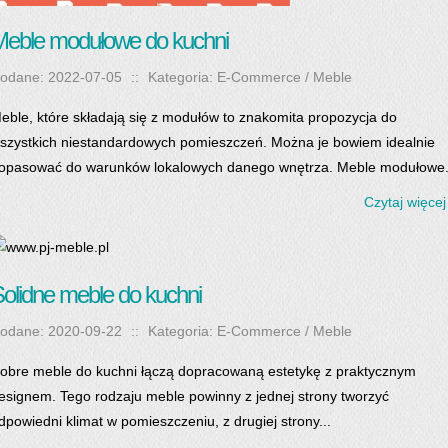
eble modułowe do kuchni
odane: 2022-07-05
::
Kategoria: E-Commerce / Meble
eble, które składają się z modułów to znakomita propozycja do
szystkich niestandardowych pomieszczeń. Można je bowiem idealnie
opasować do warunków lokalowych danego wnętrza. Meble modułowe.
Czytaj więcej
olidne meble do kuchni
odane: 2020-09-22
::
Kategoria: E-Commerce / Meble
obre meble do kuchni łączą dopracowaną estetykę z praktycznym
esignem. Tego rodzaju meble powinny z jednej strony tworzyć
dpowiedni klimat w pomieszczeniu, z drugiej strony...