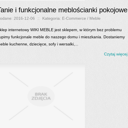
Tanie i funkcjonalne meblościanki pokojowe
odane: 2016-12-06
::
Kategoria: E-Commerce / Meble
klep internetowy WIKI MEBLE jest sklepem, w którym bez problemu
upimy funkcjonale meble do naszego domu i mieszkania. Dostaniemy
eble kuchenne, dziecięce, sofy i wersalki,...
Czytaj więcej