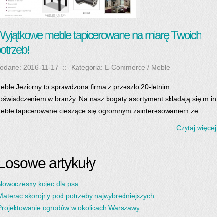
yjątkowe meble tapicerowane na miarę Twoich
otrzeb!
odane: 2016-11-17
::
Kategoria: E-Commerce / Meble
eble Jeziorny to sprawdzona firma z przeszło 20-letnim
oświadczeniem w branży. Na nasz bogaty asortyment składają się m.in
eble tapicerowane cieszące się ogromnym zainteresowaniem ze...
Czytaj więcej
Losowe artykuły
Nowoczesny kojec dla psa.
Materac skorojny pod potrzeby najwybredniejszych
Projektowanie ogrodów w okolicach Warszawy