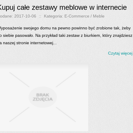
Kupuj całe zestawy meblowe w internecie
odane: 2017-10-06
::
Kategoria: E-Commerce / Meble
yposażenie swojego domu na pewno powinno być zrobione tak, żeby
o siebie pasowało. Na przykład taki zestaw z biurkiem, który znajdziesz
a naszej stronie internetowej...
Czytaj więcej