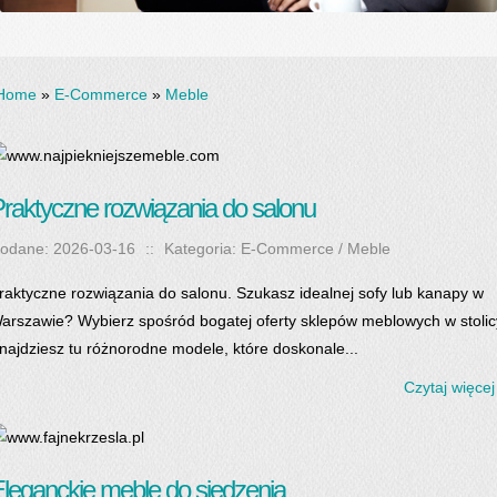
Home
»
E-Commerce
»
Meble
raktyczne rozwiązania do salonu
odane: 2026-03-16
::
Kategoria: E-Commerce / Meble
raktyczne rozwiązania do salonu. Szukasz idealnej sofy lub kanapy w
arszawie? Wybierz spośród bogatej oferty sklepów meblowych w stolic
najdziesz tu różnorodne modele, które doskonale...
Czytaj więcej
leganckie meble do siedzenia