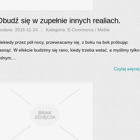
Obudź się w zupełnie innych realiach.
odane: 2016-11-24
::
Kategoria: E-Commerce / Meble
iekiedy przez pół nocy, przewracamy się, z boku na bok próbując
asnąć. W efekcie budzimy się rano, kiedy trzeba wstać, a myślimy tylko
ednym,...
Czytaj więcej