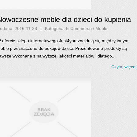
Nowoczesne meble dla dzieci do kupienia
odane: 2016-11-28
::
Kategoria: E-Commerce / Meble
 ofercie sklepu internetowego Just4you znajdują się między innymi
eble przeznaczone do pokojów dzieci. Prezentowane produkty są
awsze wykonane z najwyższej jakości materiałów i dlatego...
Czytaj więcej