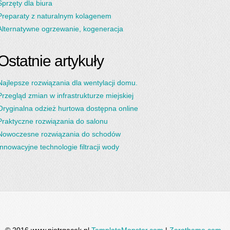
Sprzęty dla biura
Preparaty z naturalnym kolagenem
Alternatywne ogrzewanie, kogeneracja
Ostatnie artykuły
Najlepsze rozwiązania dla wentylacji domu.
Przegląd zmian w infrastrukturze miejskiej
Oryginalna odzież hurtowa dostępna online
Praktyczne rozwiązania do salonu
Nowoczesne rozwiązania do schodów
Innowacyjne technologie filtracji wody