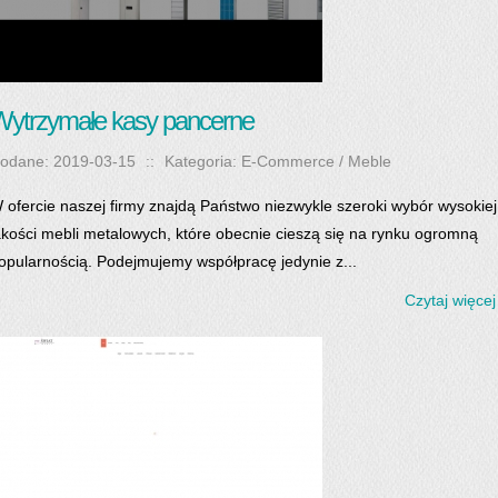
ytrzymałe kasy pancerne
odane: 2019-03-15
::
Kategoria: E-Commerce / Meble
 ofercie naszej firmy znajdą Państwo niezwykle szeroki wybór wysokiej
akości mebli metalowych, które obecnie cieszą się na rynku ogromną
opularnością. Podejmujemy współpracę jedynie z...
Czytaj więcej