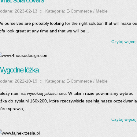
odane: 2023-02-13
::
Kategoria: E-Commerce / Meble
e ourselves are probably looking for the right solution that will make ou
ofa look great at any time and that we will be...
Czytaj więcej
Wygodne łóżka
odane: 2022-10-19
::
Kategoria: E-Commerce / Meble
ależy nam na wysokiej jakości snu. W takim razie powinniśmy wybrać
óżka do sypialni 160x200, które rzeczywiście spełnią nasze oczekiwania
tóre sprawia,...
Czytaj więcej