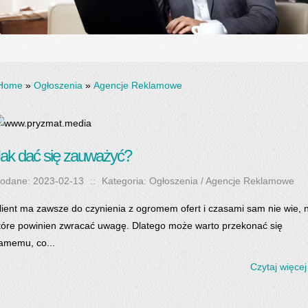
Home
»
Ogłoszenia
»
Agencje Reklamowe
ak dać się zauważyć?
odane: 2023-02-13
::
Kategoria: Ogłoszenia / Agencje Reklamowe
lient ma zawsze do czynienia z ogromem ofert i czasami sam nie wie, 
tóre powinien zwracać uwagę. Dlatego może warto przekonać się
amemu, co...
Czytaj więcej