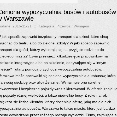
Ceniona wypożyczalnia busów i autobusów
w Warszawie
odane: 2016-11-21
::
Kategoria: Przewóz / Wynajem
 jaki sposób zapewnić bezpieczny transport dla dzieci, które chcą
yjechać do teatru albo do zielonej szkoły? W jaki sposób zapewnić
ransport dla gości, którzy wybierają się na przyjęcie rodzinne do
dległego miasta? Czym przewieźć kilkudziesięciu pracowników na
potkanie integracyjne albo na szkolenie, odbywające się w innym
ieście? Tutaj z pomocą przychodzi wypożyczalnia autobusów.
arszawa może pochwalić się cenioną wypożyczalnią autobusów, która
a swoją siedzibę przy ulicy Żelaznej. Wynajmuje ona świetne,
owoczesne i bezpieczne pojazdy wraz z kierowcami. W ofercie znajduj
ię pojazdy różnej wielkości, a także niewielkie busy. Z roku na rok
większa się liczba klientów, którzy doceniają ofertę, jaką ma dla nich
ypożyczalnia autobusów. Warszawa to także miasto, które jest bardzo
zęsto odwiedzane przez różnego rodzaju wycieczki. Firmy, zajmujące s