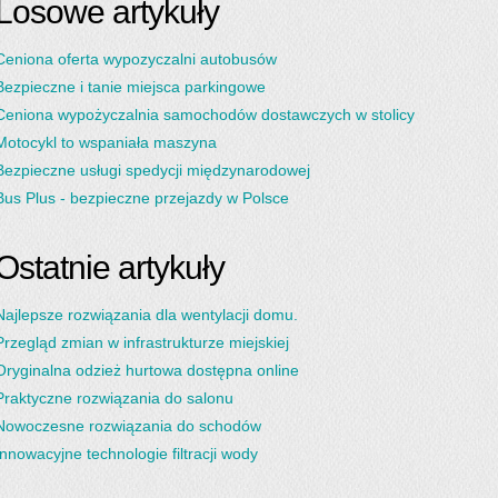
Losowe artykuły
Ceniona oferta wypozyczalni autobusów
Bezpieczne i tanie miejsca parkingowe
Ceniona wypożyczalnia samochodów dostawczych w stolicy
Motocykl to wspaniała maszyna
Bezpieczne usługi spedycji międzynarodowej
Bus Plus - bezpieczne przejazdy w Polsce
Ostatnie artykuły
Najlepsze rozwiązania dla wentylacji domu.
Przegląd zmian w infrastrukturze miejskiej
Oryginalna odzież hurtowa dostępna online
Praktyczne rozwiązania do salonu
Nowoczesne rozwiązania do schodów
Innowacyjne technologie filtracji wody