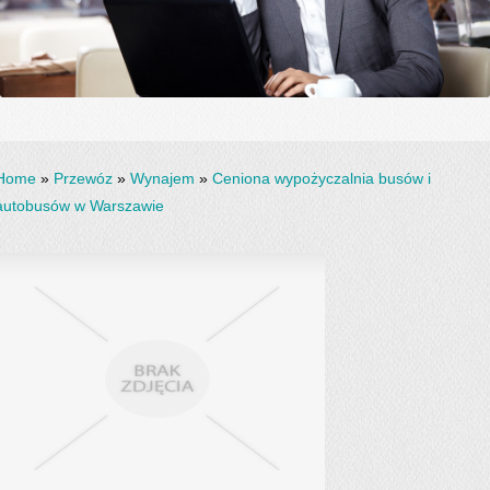
Home
»
Przewóz
»
Wynajem
»
Ceniona wypożyczalnia busów i
autobusów w Warszawie