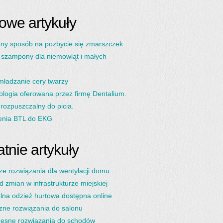
owe artykuły
ny sposób na pozbycie się zmarszczek
 szampony dla niemowląt i małych
ładzanie cery twarzy
ologia oferowana przez firmę Dentalium.
 rozpuszczalny do picia.
enia BTL do EKG
tnie artykuły
ze rozwiązania dla wentylacji domu.
d zmian w infrastrukturze miejskiej
lna odzież hurtowa dostępna online
zne rozwiązania do salonu
esne rozwiązania do schodów