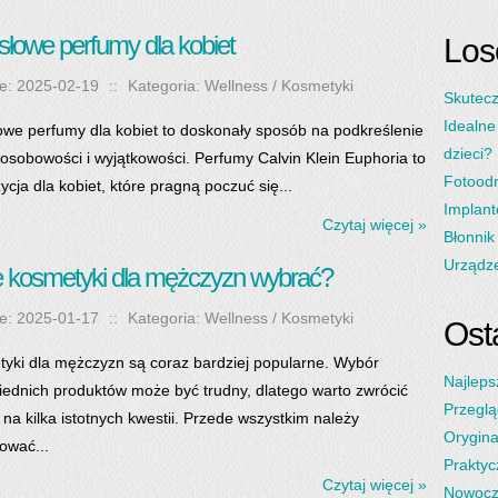
łowe perfumy dla kobiet
Los
e: 2025-02-19
::
Kategoria: Wellness / Kosmetyki
Skutecz
Idealne
we perfumy dla kobiet to doskonały sposób na podkreślenie
dzieci?
 osobowości i wyjątkowości. Perfumy Calvin Klein Euphoria to
Fotoodm
ycja dla kobiet, które pragną poczuć się...
Implant
Czytaj więcej »
Błonnik
Urządz
e kosmetyki dla mężczyzn wybrać?
e: 2025-01-17
::
Kategoria: Wellness / Kosmetyki
Osta
yki dla mężczyzn są coraz bardziej popularne. Wybór
Najleps
ednich produktów może być trudny, dlatego warto zwrócić
Przeglą
na kilka istotnych kwestii. Przede wszystkim należy
Orygina
ować...
Praktyc
Czytaj więcej »
Nowocz