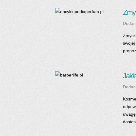
Zmys
Dodan
Zmysło
swojej
propoz
Jaki
Dodan
Kosmet
odpowi
uwagę 
dostos