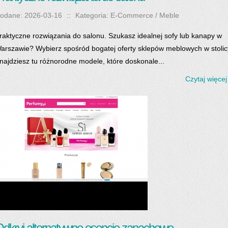
odane: 2026-03-16
::
Kategoria: E-Commerce / Meble
raktyczne rozwiązania do salonu. Szukasz idealnej sofy lub kanapy w
arszawie? Wybierz spośród bogatej oferty sklepów meblowych w stolic
najdziesz tu różnorodne modele, które doskonale...
Czytaj więcej
dkryj alternatywne esencje zapachowe.