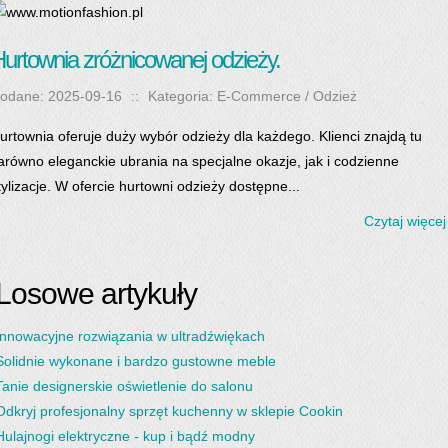
urtownia zróżnicowanej odzieży.
odane: 2025-09-16
::
Kategoria: E-Commerce / Odzież
urtownia oferuje duży wybór odzieży dla każdego. Klienci znajdą tu
arówno eleganckie ubrania na specjalne okazje, jak i codzienne
tylizacje. W ofercie hurtowni odzieży dostępne...
Czytaj więcej
Losowe artykuły
Innowacyjne rozwiązania w ultradźwiękach
Solidnie wykonane i bardzo gustowne meble
Tanie designerskie oświetlenie do salonu
Odkryj profesjonalny sprzęt kuchenny w sklepie Cookin
Hulajnogi elektryczne - kup i bądź modny