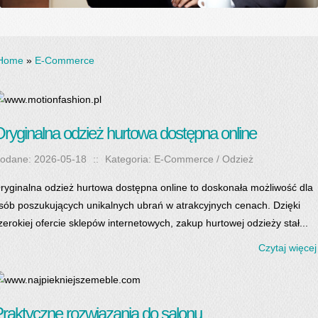
Home
»
E-Commerce
ryginalna odzież hurtowa dostępna online
odane: 2026-05-18
::
Kategoria: E-Commerce / Odzież
ryginalna odzież hurtowa dostępna online to doskonała możliwość dla
sób poszukujących unikalnych ubrań w atrakcyjnych cenach. Dzięki
zerokiej ofercie sklepów internetowych, zakup hurtowej odzieży stał...
Czytaj więcej
raktyczne rozwiązania do salonu