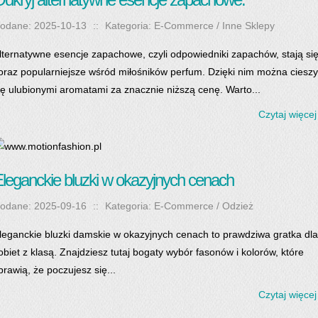
odane: 2025-10-13
::
Kategoria: E-Commerce / Inne Sklepy
lternatywne esencje zapachowe, czyli odpowiedniki zapachów, stają si
oraz popularniejsze wśród miłośników perfum. Dzięki nim można ciesz
ię ulubionymi aromatami za znacznie niższą cenę. Warto...
Czytaj więcej
leganckie bluzki w okazyjnych cenach
odane: 2025-09-16
::
Kategoria: E-Commerce / Odzież
leganckie bluzki damskie w okazyjnych cenach to prawdziwa gratka dla
obiet z klasą. Znajdziesz tutaj bogaty wybór fasonów i kolorów, które
prawią, że poczujesz się...
Czytaj więcej