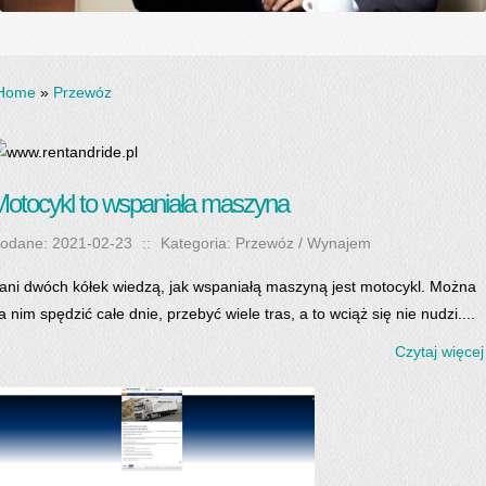
Home
»
Przewóz
otocykl to wspaniała maszyna
odane: 2021-02-23
::
Kategoria: Przewóz / Wynajem
ani dwóch kółek wiedzą, jak wspaniałą maszyną jest motocykl. Można
a nim spędzić całe dnie, przebyć wiele tras, a to wciąż się nie nudzi....
Czytaj więcej