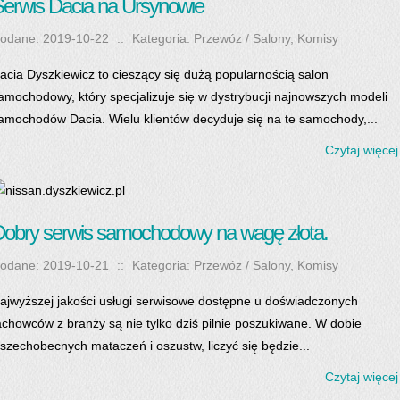
erwis Dacia na Ursynowie
odane: 2019-10-22
::
Kategoria: Przewóz / Salony, Komisy
acia Dyszkiewicz to cieszący się dużą popularnością salon
amochodowy, który specjalizuje się w dystrybucji najnowszych modeli
amochodów Dacia. Wielu klientów decyduje się na te samochody,...
Czytaj więcej
obry serwis samochodowy na wagę złota.
odane: 2019-10-21
::
Kategoria: Przewóz / Salony, Komisy
ajwyższej jakości usługi serwisowe dostępne u doświadczonych
achowców z branży są nie tylko dziś pilnie poszukiwane. W dobie
szechobecnych mataczeń i oszustw, liczyć się będzie...
Czytaj więcej