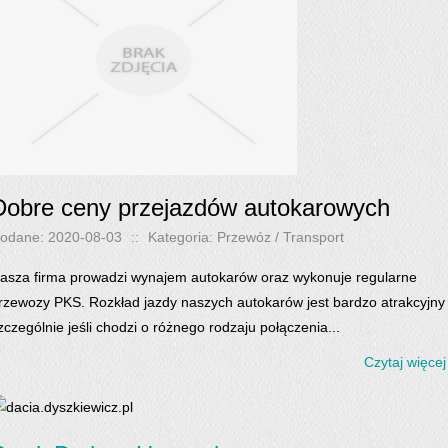
Dobre ceny przejazdów autokarowych
odane: 2020-08-03
::
Kategoria: Przewóz / Transport
asza firma prowadzi wynajem autokarów oraz wykonuje regularne
rzewozy PKS. Rozkład jazdy naszych autokarów jest bardzo atrakcyjny 
zczególnie jeśli chodzi o różnego rodzaju połączenia...
Czytaj więcej