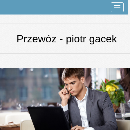
Rozwi
nawiga
Przewóz - piotr gacek