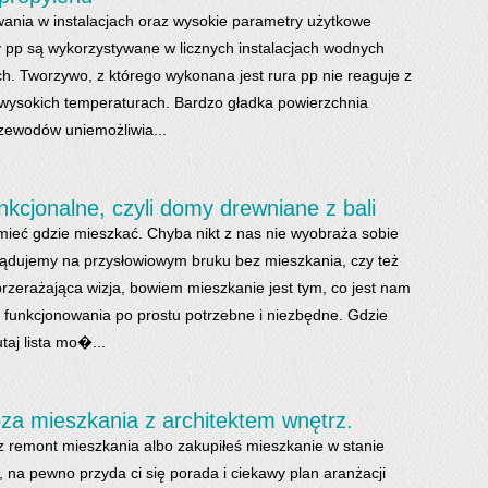
ania w instalacjach oraz wysokie parametry użytkowe
ury pp są wykorzystywane w licznych instalacjach wodnych
h. Tworzywo, z którego wykonana jest rura pp nie reaguje z
wysokich temperaturach. Bardzo gładka powierzchnia
zewodów uniemożliwia...
unkcjonalne, czyli domy drewniane z bali
ieć gdzie mieszkać. Chyba nikt z nas nie wyobraża sobie
y lądujemy na przysłowiowym bruku bez mieszkania, czy też
przerażająca wizja, bowiem mieszkanie jest tym, co jest nam
funkcjonowania po prostu potrzebne i niezbędne. Gdzie
aj lista mo�...
a mieszkania z architektem wnętrz.
sz remont mieszkania albo zakupiłeś mieszkanie w stanie
 na pewno przyda ci się porada i ciekawy plan aranżacji