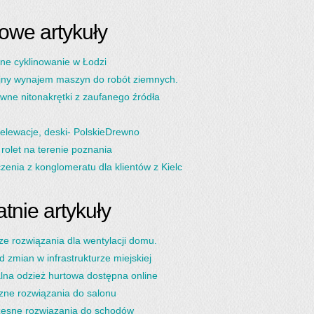
owe artykuły
ne cyklinowanie w Łodzi
jny wynajem maszyn do robót ziemnych.
wne nitonakrętki z zaufanego źródła
 elewacje, deski- PolskieDrewno
rolet na terenie poznania
enia z konglomeratu dla klientów z Kielc
tnie artykuły
ze rozwiązania dla wentylacji domu.
d zmian w infrastrukturze miejskiej
lna odzież hurtowa dostępna online
zne rozwiązania do salonu
esne rozwiązania do schodów