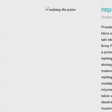
http
Dodan
Przeds
która 
taki w
firmę 
a prze
wybieg
ekolog
materi
wybieg
został
inżyni
także 
idealn
musimy