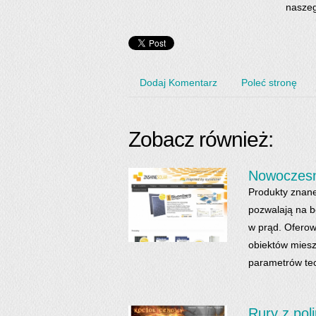
naszeg
Dodaj Komentarz
Poleć stronę
Zobacz również:
Nowoczesne
Produkty znane
pozwalają na b
w prąd. Ofero
obiektów miesz
parametrów tec
Rury z pol