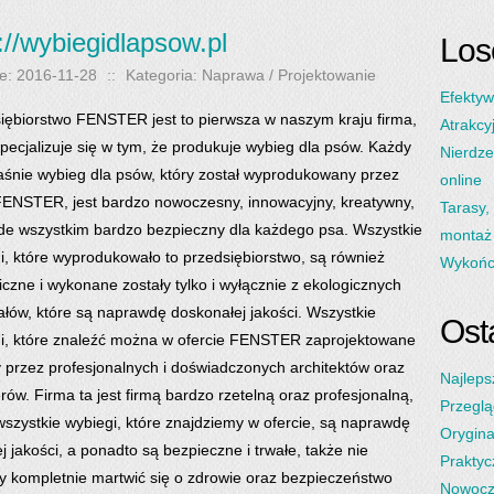
://wybiegidlapsow.pl
Los
e: 2016-11-28
::
Kategoria: Naprawa / Projektowanie
Efektyw
iębiorstwo FENSTER jest to pierwsza w naszym kraju firma,
Atrakcy
specjalizuje się w tym, że produkuje wybieg dla psów. Każdy
Nierdze
łaśnie wybieg dla psów, który został wyprodukowany przez
online
FENSTER, jest bardzo nowoczesny, innowacyjny, kreatywny,
Tarasy,
de wszystkim bardzo bezpieczny dla każdego psa. Wszystkie
montaż 
i, które wyprodukowało to przedsiębiorstwo, są również
Wykończ
iczne i wykonane zostały tylko i wyłącznie z ekologicznych
ałów, które są naprawdę doskonałej jakości. Wszystkie
Osta
i, które znaleźć można w ofercie FENSTER zaprojektowane
y przez profesjonalnych i doświadczonych architektów oraz
Najleps
erów. Firma ta jest firmą bardzo rzetelną oraz profesjonalną,
Przeglą
wszystkie wybiegi, które znajdziemy w ofercie, są naprawdę
Orygina
ej jakości, a ponadto są bezpieczne i trwałe, także nie
Praktyc
 kompletnie martwić się o zdrowie oraz bezpieczeństwo
Nowocz