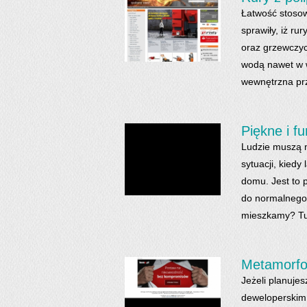
Łatwość stosow
sprawiły, iż r
oraz grzewczyc
wodą nawet w 
wewnętrzna pr
Piękne i f
Ludzie muszą m
sytuacji, kied
domu. Jest to 
do normalnego 
mieszkamy? Tut
Metamorfoz
Jeżeli planuje
deweloperskim,