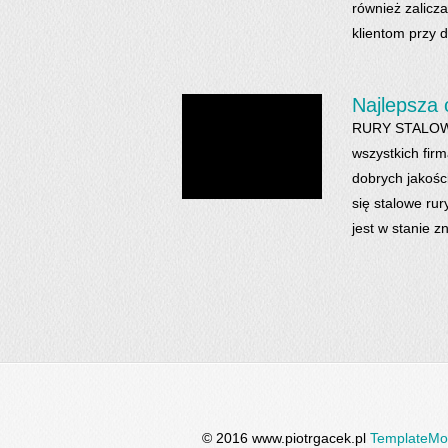
również zalicz
klientom przy d
Najlepsza 
RURY STALOWE 2
wszystkich firm
dobrych jakości
się stalowe rur
jest w stanie z
© 2016 www.piotrgacek.pl
TemplateMo