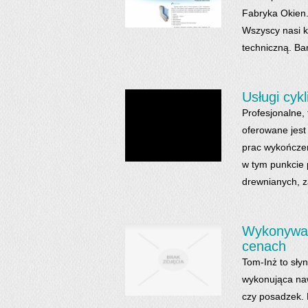
Fabryka Okien. 
Wszyscy nasi k
techniczną. Ba
Usługi cyk
Profesjonalne,
oferowane jest
prac wykończe
w tym punkcie 
drewnianych, z
Wykonywani
cenach
Tom-Inż to sły
wykonująca naw
czy posadzek.