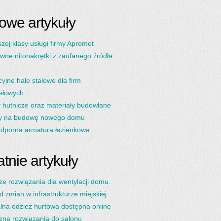
owe artykuły
zej klasy usługi firmy Apromet
wne nitonakrętki z zaufanego źródła
yjne hale stalowe dla firm
słowych
y hutnicze oraz materiały budowlane
y na budowę nowego domu
dporna armatura łazienkowa
tnie artykuły
ze rozwiązania dla wentylacji domu.
d zmian w infrastrukturze miejskiej
lna odzież hurtowa dostępna online
zne rozwiązania do salonu