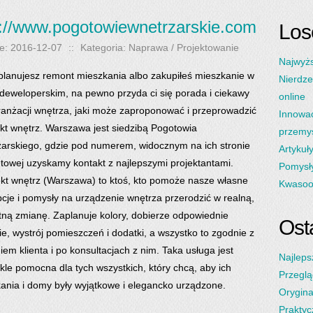
p://www.pogotowiewnetrzarskie.com
Los
e: 2016-12-07
::
Kategoria: Naprawa / Projektowanie
Najwyżs
 planujesz remont mieszkania albo zakupiłeś mieszkanie w
Nierdze
 deweloperskim, na pewno przyda ci się porada i ciekawy
online
ranżacji wnętrza, jaki może zaproponować i przeprowadzić
Innowac
ekt wnętrz. Warszawa jest siedzibą Pogotowia
przemy
arskiego, gdzie pod numerem, widocznym na ich stronie
Artykuł
etowej uzyskamy kontakt z najlepszymi projektantami.
Pomysł
ekt wnętrz (Warszawa) to ktoś, kto pomoże nasze własne
Kwasoo
cje i pomysły na urządzenie wnętrza przerodzić w realną,
tną zmianę. Zaplanuje kolory, dobierze odpowiednie
Osta
ie, wystrój pomieszczeń i dodatki, a wszystko to zgodnie z
iem klienta i po konsultacjach z nim. Taka usługa jest
Najleps
kle pomocna dla tych wszystkich, który chcą, aby ich
Przeglą
ania i domy były wyjątkowe i elegancko urządzone.
Orygina
Praktyc