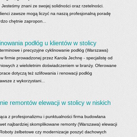
Jesteśmy znani ze swojej solidności oraz rzetelności.
lienci zawsze mogą liczyć na naszą profesjonalną poradę
rdzo chętnie zapropon...
linowania podłóg u klientów w stolicy
 terminowe i precyzyjne cyklinowanie podłóg (Warszawa)
 w firmie prowadzonej przez Karola Jechnę - specjalistę od
niowych z wieloletnim doświadczeniem w branży. Oferowane
prace dotyczą też szlifowania i renowacji podłóg
awsze z wykorzystani...
e remontów elewacji w stolicy w niskich
nąca z profesjonalizmu i punktualności firma budowlana
et najbardziej skomplikowane remonty (Warszawa) elewacji
 Roboty żelbetowe czy modernizacje poszyć dachowych