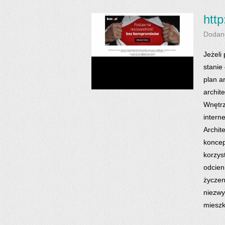
htt
Dodan
Jeżeli
stanie
plan a
archit
Wnętrz
intern
Archit
koncep
korzys
odcien
życzen
niezwy
mieszk