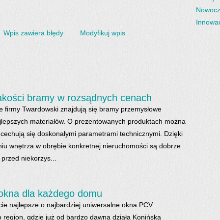
Nowocz
Innowac
Wpis zawiera błędy
Modyfikuj wpis
jakości bramy w rozsądnych cenach
 firmy Twardowski znajdują się bramy przemysłowe
jlepszych materiałów. O prezentowanych produktach można
 cechują się doskonałymi parametrami technicznymi. Dzięki
niu wnętrza w obrębie konkretnej nieruchomości są dobrze
przed niekorzys...
 okna dla każdego domu
cie najlepsze o najbardziej uniwersalne okna PCV.
o region, gdzie już od bardzo dawna działa Konińska