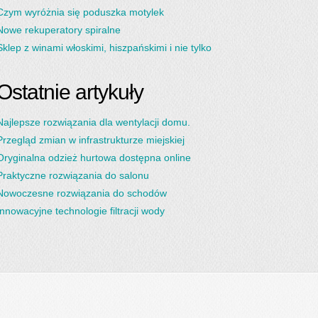
Czym wyróżnia się poduszka motylek
Nowe rekuperatory spiralne
Sklep z winami włoskimi, hiszpańskimi i nie tylko
Ostatnie artykuły
Najlepsze rozwiązania dla wentylacji domu.
Przegląd zmian w infrastrukturze miejskiej
Oryginalna odzież hurtowa dostępna online
Praktyczne rozwiązania do salonu
Nowoczesne rozwiązania do schodów
Innowacyjne technologie filtracji wody