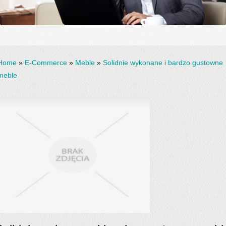
Home
»
E-Commerce
»
Meble
»
Solidnie wykonane i bardzo gustowne
meble