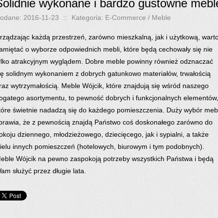
Solidnie wykonane i bardzo gustowne mebl
odane: 2016-11-23
::
Kategoria: E-Commerce / Meble
rządzając każdą przestrzeń, zarówno mieszkalną, jak i użytkową, wart
amiętać o wyborze odpowiednich mebli, które będą cechowały się nie
ylko atrakcyjnym wyglądem. Dobre meble powinny również odznaczać
ię solidnym wykonaniem z dobrych gatunkowo materiałów, trwałością
raz wytrzymałością. Meble Wójcik, które znajdują się wśród naszego
ogatego asortymentu, to pewność dobrych i funkcjonalnych elementów
tóre świetnie nadadzą się do każdego pomieszczenia. Duży wybór mebl
prawia, że z pewnością znajdą Państwo coś doskonałego zarówno do
okoju dziennego, młodzieżowego, dziecięcego, jak i sypialni, a także
ielu innych pomieszczeń (hotelowych, biurowym i tym podobnych).
eble Wójcik na pewno zaspokoją potrzeby wszystkich Państwa i będą
am służyć przez długie lata.