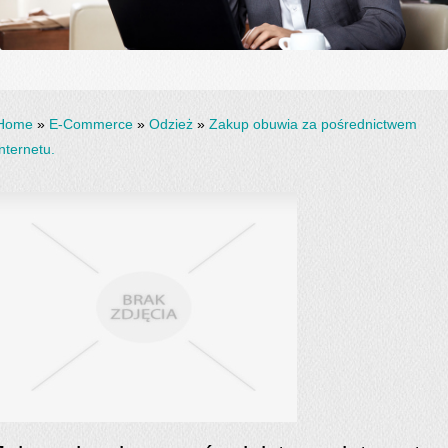
Home
»
E-Commerce
»
Odzież
»
Zakup obuwia za pośrednictwem
internetu.