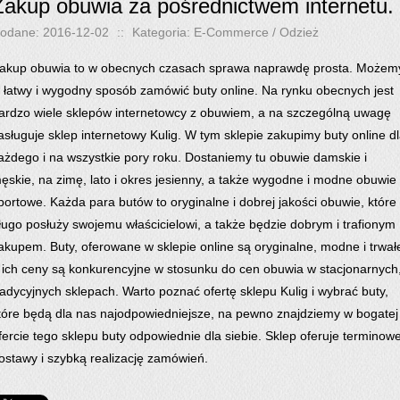
Zakup obuwia za pośrednictwem internetu.
odane: 2016-12-02
::
Kategoria: E-Commerce / Odzież
akup obuwia to w obecnych czasach sprawa naprawdę prosta. Możem
 łatwy i wygodny sposób zamówić buty online. Na rynku obecnych jest
ardzo wiele sklepów internetowcy z obuwiem, a na szczególną uwagę
asługuje sklep internetowy Kulig. W tym sklepie zakupimy buty online d
ażdego i na wszystkie pory roku. Dostaniemy tu obuwie damskie i
ęskie, na zimę, lato i okres jesienny, a także wygodne i modne obuwie
portowe. Każda para butów to oryginalne i dobrej jakości obuwie, które
ługo posłuży swojemu właścicielowi, a także będzie dobrym i trafionym
akupem. Buty, oferowane w sklepie online są oryginalne, modne i trwał
 ich ceny są konkurencyjne w stosunku do cen obuwia w stacjonarnych
radycyjnych sklepach. Warto poznać ofertę sklepu Kulig i wybrać buty,
tóre będą dla nas najodpowiedniejsze, na pewno znajdziemy w bogatej
fercie tego sklepu buty odpowiednie dla siebie. Sklep oferuje terminow
ostawy i szybką realizację zamówień.