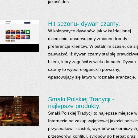
jakość dos...
Hit sezonu- dywan czarny.
W kolorystyce dywanów, jak w każdej innej
dziedzinie, obserwujemy zmienne trendy i
preferencje klientów. W ostatnim czasie, da si
zauważyć, iż dywan czarny stał się prawdziw
hitem, który zagościł w wielu domach. Dywan
czarny to wybór elegancki i poważny,
wpasowujący się łatwo w rozmaite aranżacje. .
Smaki Polskiej Tradycji -
najlepsze produkty.
Smaki Polskiej Tradycji to najlepsze miejsce w
Internecie na zakup wyjątkowej jakości polski
przysmaków - ciastek, wyrobów cukierniczych
przetworów, konfitur, syropów do herbat oraz