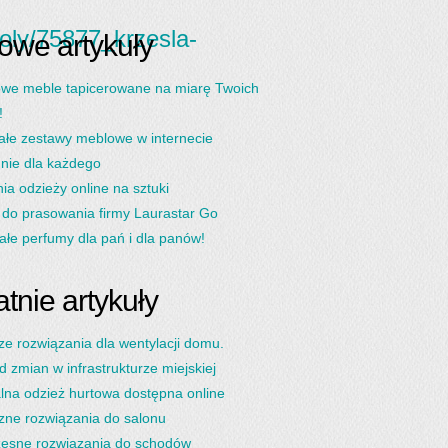
goly/75877_krzesla-
owe artykuły
we meble tapicerowane na miarę Twoich
!
ałe zestawy meblowe w internecie
 nie dla każdego
ia odzieży online na sztuki
do prasowania firmy Laurastar Go
łe perfumy dla pań i dla panów!
tnie artykuły
ze rozwiązania dla wentylacji domu.
d zmian w infrastrukturze miejskiej
lna odzież hurtowa dostępna online
zne rozwiązania do salonu
esne rozwiązania do schodów