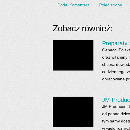
Dodaj Komentarz
Poleć stronę
Zobacz również:
Preparaty
Genacol Polska
oraz witaminy 
chcesz dowiedzi
codziennego za
opracowane prz
JM Produce
JM Producent t
od ponad dziewi
tym samy dosta
w wielu różnyc