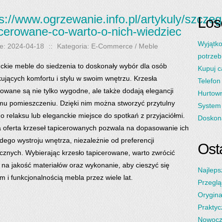
ps://www.ogrzewanie.info.pl/artykuly/szcze
Los
icerowane-co-warto-o-nich-wiedziec
Wyjątko
e: 2024-04-18
::
Kategoria: E-Commerce / Meble
potrzeb
ckie meble do siedzenia to doskonały wybór dla osób
Kupuj c
ujących komfortu i stylu w swoim wnętrzu. Krzesła
Telefon
rowane są nie tylko wygodne, ale także dodają elegancji
Hurtown
u pomieszczeniu. Dzięki nim można stworzyć przytulny
System 
do relaksu lub eleganckie miejsce do spotkań z przyjaciółmi.
Doskona
 oferta krzeseł tapicerowanych pozwala na dopasowanie ich
dego wystroju wnętrza, niezależnie od preferencji
Osta
tycznych. Wybierając krzesło tapicerowane, warto zwrócić
na jakość materiałów oraz wykonanie, aby cieszyć się
Najleps
m i funkcjonalnością mebla przez wiele lat.
Przeglą
Orygina
Praktyc
Nowocz