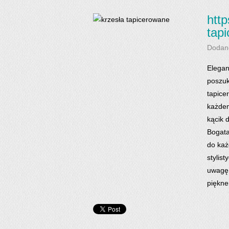
htt
tap
Dodan
Elegan
poszuk
tapice
każdem
kącik 
Bogata
do każ
stylis
uwagę 
piękne