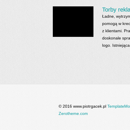
Torby rekl
Ładne, wytrzym
pomogą w kreow
z klientami. P
doskonale spra
logo. Istniejąc
© 2016 www.piotrgacek.pl
TemplateMo
Zerotheme.com