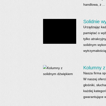
handlowa, z ...
Solidnie w
Urządzając każ
pamiętać o wyb
tylko atrakcyj
solidnym wykon
wytrzymałością.
Kolumny z
Nasza firma sp
W naszej oferc
głośniki, słuc
każdej kategor
gwarantujące w