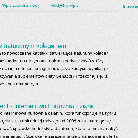
Wpis zawiera błędy
Modyfikuj wpis
Innowac
 z naturalnym kolagenem
 to nowoczesne kapsułki zawierające naturalny kolagen
niezbędne do utrzymania dobrej kondycji stawów. Czy
eć się, co to jest kolagen oraz jakie korzyści wynikają z
żywania suplementów diety Genacol? Przekonaj się, iż
ez nas receptury to ...
nt - internetowa hurtownia dzianin
o internetowa hurtownia dzianin, która funkcjonuje na rynku
ęciu lat, a dokładniej mówiąc, od 2009 roku, starając się
rczać sprawdzone tekstylia dla domu, które to można nabyć
h wariantach. Szeroka, a zarazem także zróżnicowana oferta