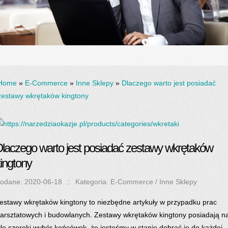
Home
»
E-Commerce
»
Inne Sklepy
»
Dlaczego warto jest posiadać
zestawy wkrętaków kingtony
laczego warto jest posiadać zestawy wkrętaków
ingtony
odane: 2020-06-18
::
Kategoria: E-Commerce / Inne Sklepy
estawy wkrętaków kingtony to niezbędne artykuły w przypadku prac
arsztatowych i budowlanych. Zestawy wkrętaków kingtony posiadają n
yle szeroki wybór końcówek, że jesteśmy w stanie dobrać je do każdej