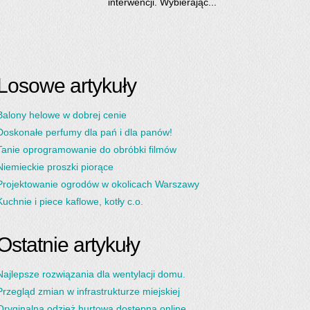
interwencji. Wybierając...
Losowe artykuły
Balony helowe w dobrej cenie
Doskonałe perfumy dla pań i dla panów!
Tanie oprogramowanie do obróbki filmów
Niemieckie proszki piorące
Projektowanie ogrodów w okolicach Warszawy
Kuchnie i piece kaflowe, kotły c.o.
Ostatnie artykuły
Najlepsze rozwiązania dla wentylacji domu.
Przegląd zmian w infrastrukturze miejskiej
Oryginalna odzież hurtowa dostępna online