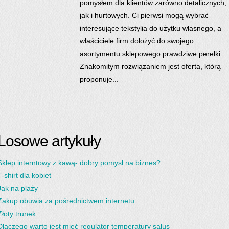
pomysłem dla klientów zarówno detalicznych,
jak i hurtowych. Ci pierwsi mogą wybrać
interesujące tekstylia do użytku własnego, a
właściciele firm dołożyć do swojego
asortymentu sklepowego prawdziwe perełki.
Znakomitym rozwiązaniem jest oferta, którą
proponuje...
Losowe artykuły
Sklep interntowy z kawą- dobry pomysł na biznes?
T-shirt dla kobiet
Jak na plaży
Zakup obuwia za pośrednictwem internetu.
Złoty trunek.
Dlaczego warto jest mieć regulator temperatury salus