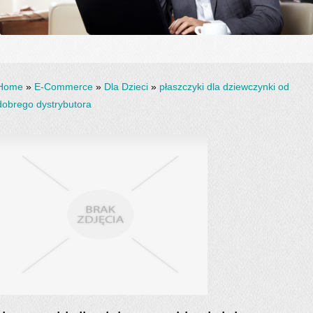
Home
»
E-Commerce
»
Dla Dzieci
»
płaszczyki dla dziewczynki od
dobrego dystrybutora