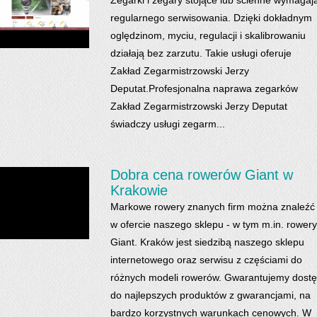
Zegarki i zegary stojące lub ścienne wymagaj
regularnego serwisowania. Dzięki dokładnym
oględzinom, myciu, regulacji i skalibrowaniu
działają bez zarzutu. Takie usługi oferuje
Zakład Zegarmistrzowski Jerzy
Deputat.Profesjonalna naprawa zegarków
Zakład Zegarmistrzowski Jerzy Deputat
świadczy usługi zegarm...
Dobra cena rowerów Giant w
Krakowie
Markowe rowery znanych firm można znaleźć
w ofercie naszego sklepu - w tym m.in. rowery
Giant. Kraków jest siedzibą naszego sklepu
internetowego oraz serwisu z częściami do
różnych modeli rowerów. Gwarantujemy dost
do najlepszych produktów z gwarancjami, na
bardzo korzystnych warunkach cenowych. W