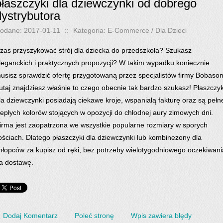
płaszczyki dla dziewczynki od dobrego
dystrybutora
odane: 2017-01-11
::
Kategoria: E-Commerce / Dla Dzieci
zas przyszykować strój dla dziecka do przedszkola? Szukasz
leganckich i praktycznych propozycji? W takim wypadku koniecznie
usisz sprawdzić ofertę przygotowaną przez specjalistów firmy Bobaso
utaj znajdziesz właśnie to czego obecnie tak bardzo szukasz! Płaszczyk
la dziewczynki posiadają ciekawe kroje, wspaniałą fakturę oraz są pełn
iepłych kolorów stojących w opozycji do chłodnej aury zimowych dni.
irma jest zaopatrzona we wszystkie popularne rozmiary w sporych
lościach. Dlatego płaszczyki dla dziewczynki lub kombinezony dla
hłopców za kupisz od ręki, bez potrzeby wielotygodniowego oczekiwani
a dostawę.
Dodaj Komentarz
Poleć stronę
Wpis zawiera błędy