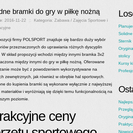
idne bramki do gry w piłkę nożną
Los
e: 2016-11-22
::
Kategoria: Zabawa / Zajęcia Sportowe i
Planuje
acyjne
Solidne
ozycji firmy POLSPORT znajduje się bardzo duży wybór
Sternik
riów przeznaczonych do uprawiania różnych dyscyplin
Orygina
. W skład propozycji wchodzi między innymi bramka 3x2
stolicy
aczona między innymi do gry w piłkę nożną. Oferowane
Kursy k
zanie może być z powodzeniem wykorzystywane na
Profesj
ch zewnętrznych, jak również w obrębie hal sportowych.
ne do kupienia bramki są wykonane wyłącznie z najwyższej
Osta
i materiałów i wyróżniają się dzięki temu funkcjonalnością na
szym poziomie.
Najleps
Przeglą
rakcyjne ceny
Orygina
Praktyc
rzętu sportowego
Nowocz