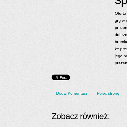
Oferta
grę w 
prezen
dobrze
bramka
że pre
jego p
prezen
Dodaj Komentarz
Poleć stronę
Zobacz również: