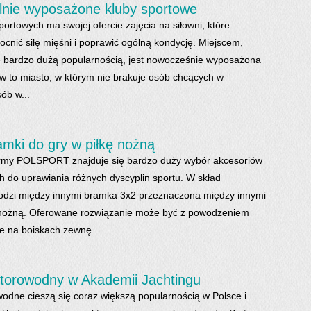
lnie wyposażone kluby sportowe
ortowych ma swojej ofercie zajęcia na siłowni, które
cnić siłę mięśni i poprawić ogólną kondycję. Miejscem,
ię bardzo dużą popularnością, jest nowocześnie wyposażona
ów to miasto, w którym nie brakuje osób chcących w
ób w...
amki do gry w piłkę nożną
firmy POLSPORT znajduje się bardzo duży wybór akcesoriów
 do uprawiania różnych dyscyplin sportu. W skład
odzi między innymi bramka 3x2 przeznaczona między innymi
ę nożną. Oferowane rozwiązanie może być z powodzeniem
 na boiskach zewnę...
otorowodny w Akademii Jachtingu
odne cieszą się coraz większą popularnością w Polsce i