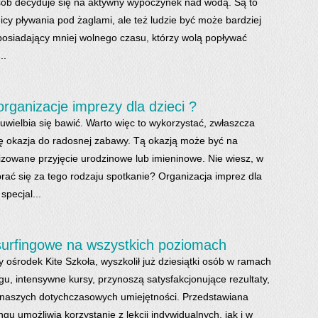
sób decyduje się na aktywny wypoczynek nad wodą. Są to
nicy pływania pod żaglami, ale też ludzie być może bardziej
posiadający mniej wolnego czasu, którzy wolą popływać
..
organizacje imprezy dla dzieci ?
uwielbia się bawić. Warto więc to wykorzystać, zwłaszcza
ę okazja do radosnej zabawy. Tą okazją może być na
izowane przyjęcie urodzinowe lub imieninowe. Nie wiesz, w
brać się za tego rodzaju spotkanie? Organizacja imprez dla
specjal...
surfingowe na wszystkich poziomach
 ośrodek Kite Szkoła, wyszkolił już dziesiątki osób w ramach
ngu, intensywne kursy, przynoszą satysfakcjonujące rezultaty,
 naszych dotychczasowych umiejętności. Przedstawiana
ingu umożliwia korzystanie z lekcji indywidualnych, jak i w