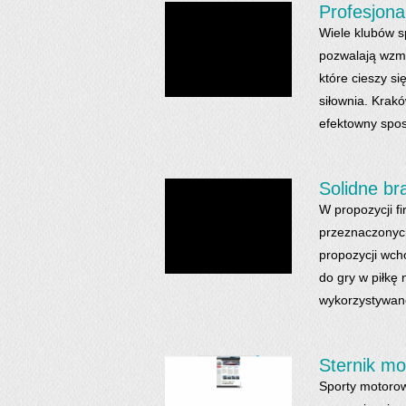
Profesjona
Wiele klubów sp
pozwalają wzmo
które cieszy s
siłownia. Krak
efektowny spos
Solidne br
W propozycji 
przeznaczonych
propozycji wch
do gry w piłk
wykorzystywane
Sternik m
Sporty motorow