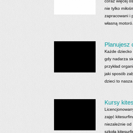
coraz więcej o
nie tylko miłoś
zapracowani i 
własną motoró.
Planujesz 
Każde dziecko 
gdy nadarza si
przykład organ
jaki sposób za
dzieci to nasza 
Kursy kite
Licencjonowany
zajęć kitesurfi
niezależnie od
szkoła kitesurf