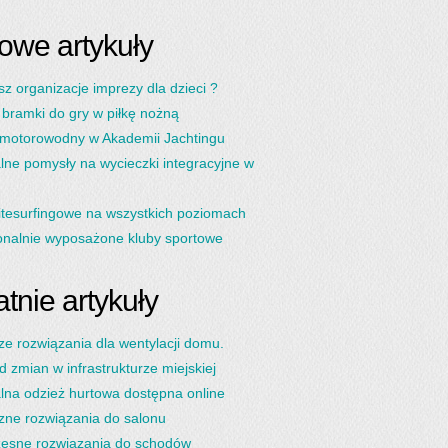
owe artykuły
sz organizacje imprezy dla dzieci ?
 bramki do gry w piłkę nożną
 motorowodny w Akademii Jachtingu
lne pomysły na wycieczki integracyjne w
itesurfingowe na wszystkich poziomach
onalnie wyposażone kluby sportowe
tnie artykuły
ze rozwiązania dla wentylacji domu.
d zmian w infrastrukturze miejskiej
lna odzież hurtowa dostępna online
zne rozwiązania do salonu
esne rozwiązania do schodów