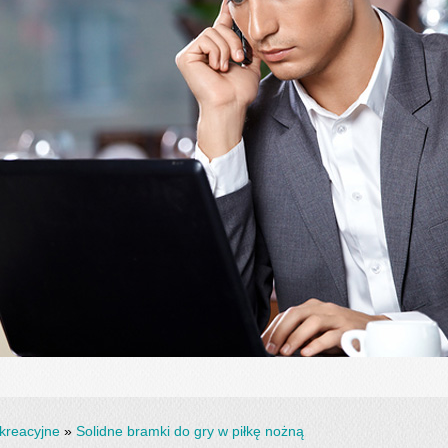
kreacyjne
»
Solidne bramki do gry w piłkę nożną