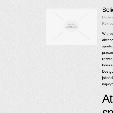
Sol
Dodan
Rekre
W prop
akceso
sportu
przezn
rozwią
boiska
Dostęp
jakośc
najwyż
At
sp