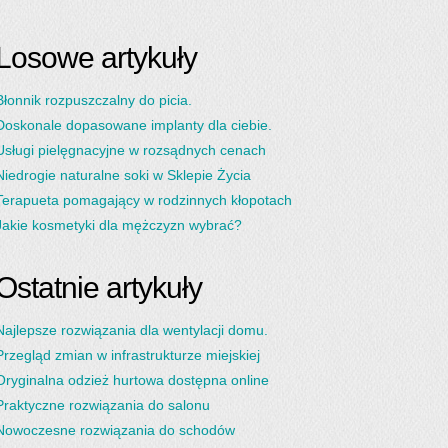
Losowe artykuły
Błonnik rozpuszczalny do picia.
Doskonale dopasowane implanty dla ciebie.
Usługi pielęgnacyjne w rozsądnych cenach
Niedrogie naturalne soki w Sklepie Życia
Terapueta pomagający w rodzinnych kłopotach
Jakie kosmetyki dla mężczyzn wybrać?
Ostatnie artykuły
Najlepsze rozwiązania dla wentylacji domu.
Przegląd zmian w infrastrukturze miejskiej
Oryginalna odzież hurtowa dostępna online
Praktyczne rozwiązania do salonu
Nowoczesne rozwiązania do schodów