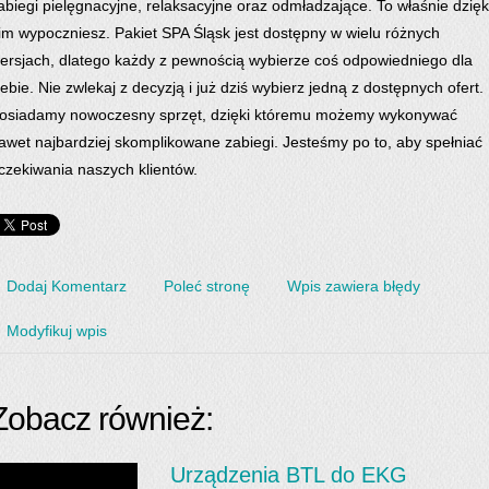
abiegi pielęgnacyjne, relaksacyjne oraz odmładzające. To właśnie dzięk
im wypoczniesz. Pakiet SPA Śląsk jest dostępny w wielu różnych
ersjach, dlatego każdy z pewnością wybierze coś odpowiedniego dla
iebie. Nie zwlekaj z decyzją i już dziś wybierz jedną z dostępnych ofert.
osiadamy nowoczesny sprzęt, dzięki któremu możemy wykonywać
awet najbardziej skomplikowane zabiegi. Jesteśmy po to, aby spełniać
czekiwania naszych klientów.
Dodaj Komentarz
Poleć stronę
Wpis zawiera błędy
Modyfikuj wpis
Zobacz również:
Urządzenia BTL do EKG