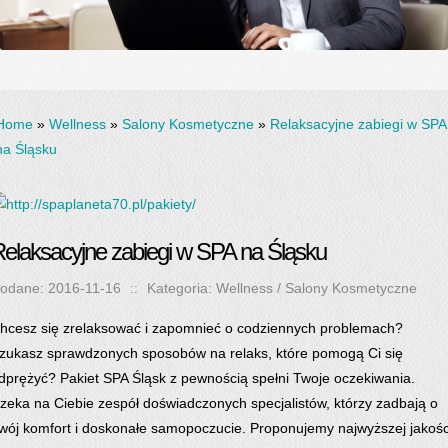
Home
»
Wellness
»
Salony Kosmetyczne
»
Relaksacyjne zabiegi w SPA
na Śląsku
elaksacyjne zabiegi w SPA na Śląsku
odane: 2016-11-16
::
Kategoria: Wellness / Salony Kosmetyczne
hcesz się zrelaksować i zapomnieć o codziennych problemach?
zukasz sprawdzonych sposobów na relaks, które pomogą Ci się
dprężyć? Pakiet SPA Śląsk z pewnością spełni Twoje oczekiwania.
zeka na Ciebie zespół doświadczonych specjalistów, którzy zadbają o
wój komfort i doskonałe samopoczucie. Proponujemy najwyższej jakośc