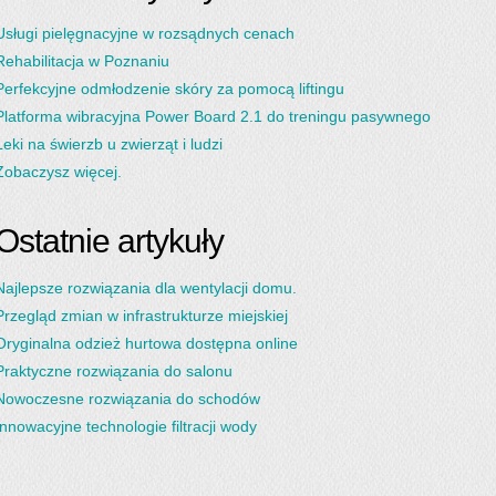
Usługi pielęgnacyjne w rozsądnych cenach
Rehabilitacja w Poznaniu
Perfekcyjne odmłodzenie skóry za pomocą liftingu
Platforma wibracyjna Power Board 2.1 do treningu pasywnego
Leki na świerzb u zwierząt i ludzi
Zobaczysz więcej.
Ostatnie artykuły
Najlepsze rozwiązania dla wentylacji domu.
Przegląd zmian w infrastrukturze miejskiej
Oryginalna odzież hurtowa dostępna online
Praktyczne rozwiązania do salonu
Nowoczesne rozwiązania do schodów
Innowacyjne technologie filtracji wody