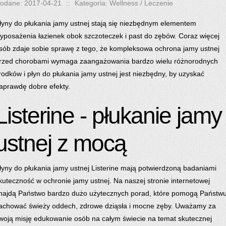
odane: 2017-04-21
::
Kategoria: Wellness / Leczenie
łyny do płukania jamy ustnej stają się niezbędnym elementem
yposażenia łazienek obok szczoteczek i past do zębów. Coraz więcej
sób zdaje sobie sprawę z tego, że kompleksowa ochrona jamy ustnej
rzed chorobami wymaga zaangażowania bardzo wielu różnorodnych
rodków i płyn do płukania jamy ustnej jest niezbędny, by uzyskać
aprawdę dobre efekty.
Listerine - płukanie jamy
ustnej z mocą
łyny do płukania jamy ustnej Listerine mają potwierdzoną badaniami
kuteczność w ochronie jamy ustnej. Na naszej stronie internetowej
najdą Państwo bardzo dużo użytecznych porad, które pomogą Państw
achować świeży oddech, zdrowe dziąsła i mocne zęby. Uważamy za
woją misję edukowanie osób na całym świecie na temat skutecznej