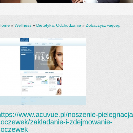
Home
»
Wellness
»
Dietetyka, Odchudzanie
»
Zobaczysz więcej.
https://www.acuvue.pl/noszenie-pielegnacja
soczewek/zakladanie-i-zdejmowanie-
soczewek