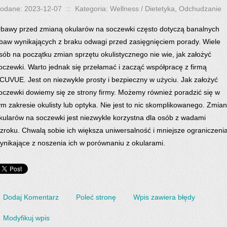
odane: 2023-12-07
::
Kategoria: Wellness / Dietetyka, Odchudzanie
bawy przed zmianą okularów na soczewki często dotyczą banalnych
baw wynikających z braku odwagi przed zasięgnięciem porady. Wiele
sób na początku zmian sprzętu okulistycznego nie wie, jak założyć
oczewki. Warto jednak się przełamać i zacząć współpracę z firmą
CUVUE. Jest on niezwykle prosty i bezpieczny w użyciu. Jak założyć
oczewki dowiemy się ze strony firmy. Możemy również poradzić się w
ym zakresie okulisty lub optyka. Nie jest to nic skomplikowanego. Zmia
kularów na soczewki jest niezwykle korzystna dla osób z wadami
zroku. Chwalą sobie ich większa uniwersalność i mniejsze ograniczeni
ynikające z noszenia ich w porównaniu z okularami.
Dodaj Komentarz
Poleć stronę
Wpis zawiera błędy
Modyfikuj wpis