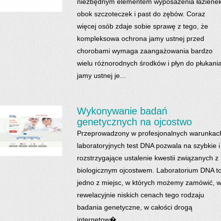
niezbędnym elementem wyposażenia łaziene
obok szczoteczek i past do zębów. Coraz
więcej osób zdaje sobie sprawę z tego, że
kompleksowa ochrona jamy ustnej przed
chorobami wymaga zaangażowania bardzo
wielu różnorodnych środków i płyn do płukani
jamy ustnej je...
Wykonywanie badań
genetycznych na ojcostwo
Przeprowadzony w profesjonalnych warunkac
laboratoryjnych test DNA pozwala na szybkie i
rozstrzygające ustalenie kwestii związanych z
biologicznym ojcostwem. Laboratorium DNA t
jedno z miejsc, w których możemy zamówić, 
rewelacyjnie niskich cenach tego rodzaju
badania genetyczne, w całości drogą
internetow�...