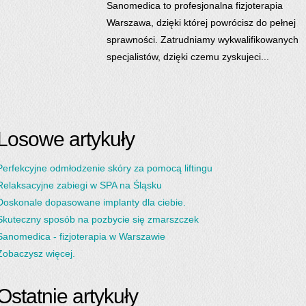
Sanomedica to profesjonalna fizjoterapia
Warszawa, dzięki której powrócisz do pełnej
sprawności. Zatrudniamy wykwalifikowanych
specjalistów, dzięki czemu zyskujeci...
Losowe artykuły
Perfekcyjne odmłodzenie skóry za pomocą liftingu
Relaksacyjne zabiegi w SPA na Śląsku
Doskonale dopasowane implanty dla ciebie.
Skuteczny sposób na pozbycie się zmarszczek
Sanomedica - fizjoterapia w Warszawie
Zobaczysz więcej.
Ostatnie artykuły