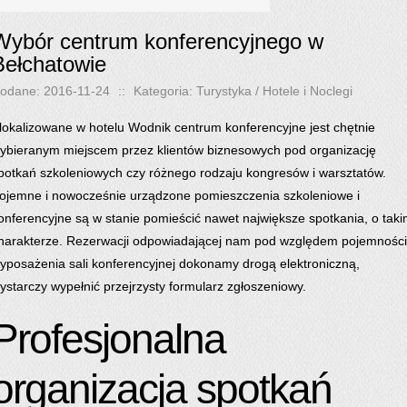
Wybór centrum konferencyjnego w
Bełchatowie
odane: 2016-11-24
::
Kategoria: Turystyka / Hotele i Noclegi
lokalizowane w hotelu Wodnik centrum konferencyjne jest chętnie
ybieranym miejscem przez klientów biznesowych pod organizację
potkań szkoleniowych czy różnego rodzaju kongresów i warsztatów.
ojemne i nowocześnie urządzone pomieszczenia szkoleniowe i
onferencyjne są w stanie pomieścić nawet największe spotkania, o tak
harakterze. Rezerwacji odpowiadającej nam pod względem pojemności
yposażenia sali konferencyjnej dokonamy drogą elektroniczną,
ystarczy wypełnić przejrzysty formularz zgłoszeniowy.
Profesjonalna
organizacja spotkań