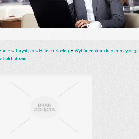
Home
»
Turystyka
»
Hotele i Noclegi
»
Wybór centrum konferencyjnego
w Bełchatowie