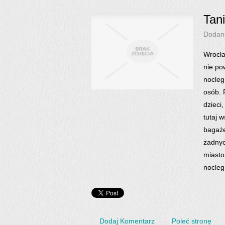
Tan
Dodan
Wrocła
nie po
nocleg
osób. 
dzieci
tutaj 
bagaże
żadnyc
miasto
nocleg
Dodaj Komentarz
Poleć stronę