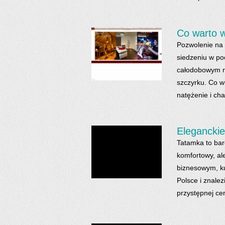
Co warto w
Pozwolenie na 
siedzeniu w po
całodobowym ni
szczyrku. Co w
natężenie i cha
Eleganckie
Tatamka to bard
komfortowy, al
biznesowym, ku
Polsce i znale
przystępnej ceni