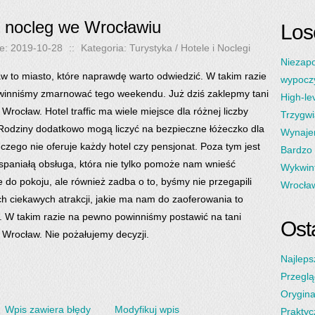
i nocleg we Wrocławiu
Los
e: 2019-10-28
::
Kategoria: Turystyka / Hotele i Noclegi
Niezap
w to miasto, które naprawdę warto odwiedzić. W takim razie
wypocz
winniśmy zmarnować tego weekendu. Już dziś zaklepmy tani
High-le
 Wrocław. Hotel traffic ma wiele miejsce dla różnej liczby
Trzygwi
Rodziny dodatkowo mogą liczyć na bezpieczne łóżeczko dla
Wynaje
, czego nie oferuje każdy hotel czy pensjonat. Poza tym jest
Bardzo 
wspaniałą obsługa, która nie tylko pomoże nam wnieść
Wykwint
 do pokoju, ale również zadba o to, byśmy nie przegapili
Wrocła
h ciekawych atrakcji, jakie ma nam do zaoferowania to
. W takim razie na pewno powinniśmy postawić na tani
Osta
 Wrocław. Nie pożałujemy decyzji.
Najleps
Przeglą
Orygina
Wpis zawiera błędy
Modyfikuj wpis
Praktyc