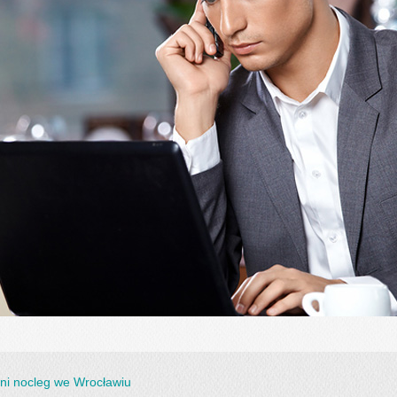
ni nocleg we Wrocławiu