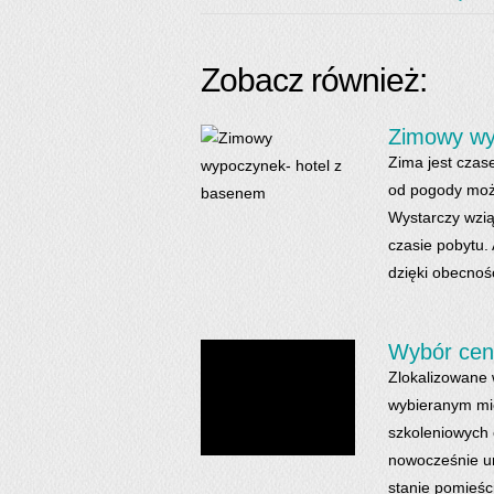
Zobacz również:
Zimowy wy
Zima jest czas
od pogody moż
Wystarczy wzią
czasie pobytu.
dzięki obecnośc
Wybór cen
Zlokalizowane 
wybieranym mie
szkoleniowych 
nowocześnie ur
stanie pomieśc