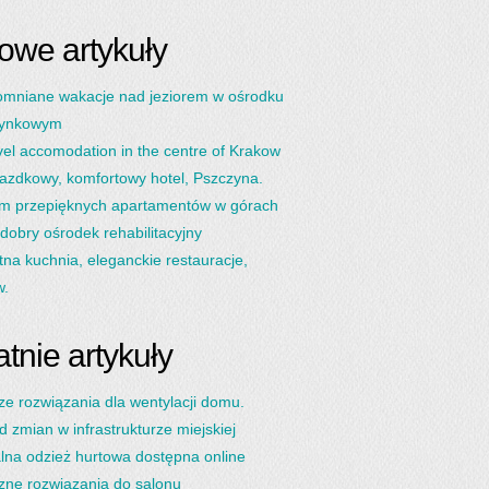
owe artykuły
omniane wakacje nad jeziorem w ośrodku
ynkowym
vel accomodation in the centre of Krakow
azdkowy, komfortowy hotel, Pszczyna.
m przepięknych apartamentów w górach
dobry ośrodek rehabilitacyjny
na kuchnia, eleganckie restauracje,
w.
tnie artykuły
ze rozwiązania dla wentylacji domu.
d zmian w infrastrukturze miejskiej
lna odzież hurtowa dostępna online
zne rozwiązania do salonu