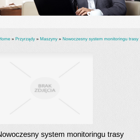
Home
»
Przyrządy
»
Maszyny
»
Nowoczesny system monitoringu trasy
Nowoczesny system monitoringu trasy