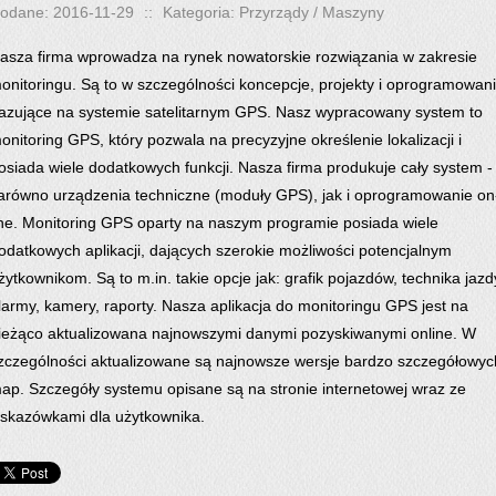
odane: 2016-11-29
::
Kategoria: Przyrządy / Maszyny
asza firma wprowadza na rynek nowatorskie rozwiązania w zakresie
onitoringu. Są to w szczególności koncepcje, projekty i oprogramowan
azujące na systemie satelitarnym GPS. Nasz wypracowany system to
onitoring GPS, który pozwala na precyzyjne określenie lokalizacji i
osiada wiele dodatkowych funkcji. Nasza firma produkuje cały system -
arówno urządzenia techniczne (moduły GPS), jak i oprogramowanie on
ine. Monitoring GPS oparty na naszym programie posiada wiele
odatkowych aplikacji, dających szerokie możliwości potencjalnym
żytkownikom. Są to m.in. takie opcje jak: grafik pojazdów, technika jazd
larmy, kamery, raporty. Nasza aplikacja do monitoringu GPS jest na
ieżąco aktualizowana najnowszymi danymi pozyskiwanymi online. W
zczególności aktualizowane są najnowsze wersje bardzo szczegółowyc
ap. Szczegóły systemu opisane są na stronie internetowej wraz ze
skazówkami dla użytkownika.