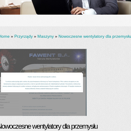
Home
»
Przyrządy
»
Maszyny
»
Nowoczesne wentylatory dla przemysł
owoczesne wentylatory dla przemysłu