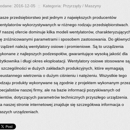
odane: 2016-12-05
::
Kategoria: Przyrządy / Maszyny
asze przedsiębiorstwo jest jednym z największych producentów
entylatorów wykorzystywanych w różnego rodzaju przedsiębiorstwach.
 naszej ofercie dominuje kilka modeli wentylatorów, charakteryzującyc
ię zróżnicowanymi parametrami i sposobem zastosowania. Do głównyc
rządzeń należą wentylatory osiowe i promieniowe. Są to urządzenia
ykonane z najlepszych podzespołów, gwarantujące wysoką jakość dla
żytkownika i długi okres eksploatacji. Wentylatory osiowe stosowane są
 szczególności w dużych zakładach produkcyjnych, które wymagają
ieustannego wietrzenia o dużym ciśnieniu i natężeniu. Wszystkie tego
odzaju produkty wykonywane są zgodnie z projektem wykonanym prze
pecjalistów naszej firmy, ale na bazie informacji pozyskiwanych od
lientów, dotyczących parametrów technicznych przyszłego urządzenia.
a naszej stronie internetowej znajduje się szczegółowa informacja o
aszych urządzeniach.