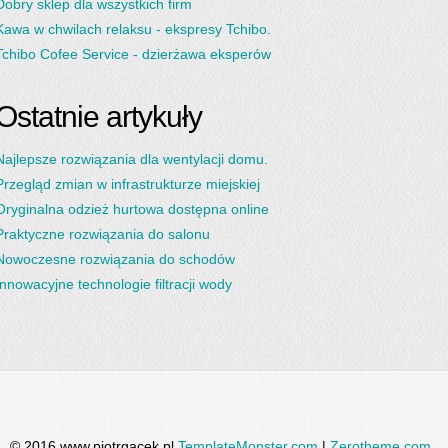
Dobry sklep dla wszystkich firm
Kawa w chwilach relaksu - ekspresy Tchibo.
Tchibo Cofee Service - dzierżawa eksperów
Ostatnie artykuły
Najlepsze rozwiązania dla wentylacji domu.
Przegląd zmian w infrastrukturze miejskiej
Oryginalna odzież hurtowa dostępna online
Praktyczne rozwiązania do salonu
Nowoczesne rozwiązania do schodów
Innowacyjne technologie filtracji wody
© 2016 www.piotrgacek.pl
TemplateMonster.com
|
Zerotheme.com