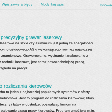
Wpis zawiera błędy
Modyfikuj wpis
Innowac
 precyzyjny grawer laserowy
aserowe na szkle czy aluminium jest jedną ze specjalności
kcyjno-usługowego AGF, wykonującego również najwyższej
zki znamionowe. Grawerowanie, wycinanie i znakowanie z
 techniki laserowej jest coraz powszechniejszą pracą,
zględu na precyz...
 rozliczania kierowców
o to jeden z najbardziej popularnych systemów z oferty
iębiorstwa. Jest to program do rozliczania kierowców, który
uteczny i łatwy w obsłudze, pozwalając firmom na
i palowanie czasu pracy kierowców. Program umożliwia m.in.