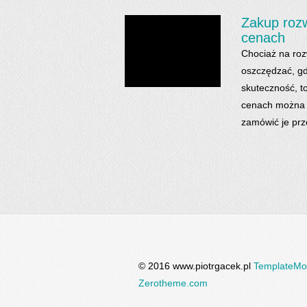
Zakup roz
cenach
Chociaż na roz
oszczędzać, g
skuteczność, t
cenach można 
zamówić je prze
© 2016 www.piotrgacek.pl
TemplateMo
Zerotheme.com