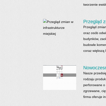
tworzenie ewide
Przegląd z
Przegląd zmian 
oraz osób odw
budynków, zaob
budowle komerc
coraz większą l
Nowoczesn
Nasze przedsię
rodzaju produk
perforowane o 
zgrzewane, cię
firma oferuje in