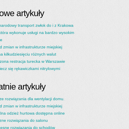
owe artykuły
arodowy transport zwłok do i z Krakowa
która wykonuje usługi na bardzo wysokim
ie
d zmian w infrastrukturze miejskiej
 kilkudziesięciu różnych walut
ona restracja turecka w Warszawie
ecz się rękawiczkami nitrylowymi
tnie artykuły
ze rozwiązania dla wentylacji domu.
d zmian w infrastrukturze miejskiej
lna odzież hurtowa dostępna online
zne rozwiązania do salonu
esne rozwiązania do schodów