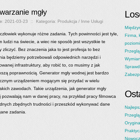
warzanie mgły
Los
e: 2021-03-23
::
Kategoria: Produkcja / Inne Usługi
Międzyn
człowiek wykonuje różne zadania. Tych powinności jest tyle,
Firma, 
m ludzi na świecie, a wiec nie sposób jest wszystkie te
poziom
 zliczyć. Bez znaczenia jaka to jest profesja to bez
Przeglą
nia będziemy potrzebowali odpowiednich narzędzi i
Wymiana
wanej infrastruktury, aby robić to, co musimy z jak
Sprawdz
kszą poprawnością. Generator mgły wodnej jest bardzo
Zabezpi
cznym urządzeniem mogącym się przydać w wielu
akich zawodach. Takie urządzenia, jak generator mgły
Osta
 pozwalają nam w danej pracy, na przykład pracy filmowca
dnych zbędnych trudności i przeszkód wykonywać dane
Najleps
ane zadania.
Przeglą
Orygina
Praktyc
Nowocz