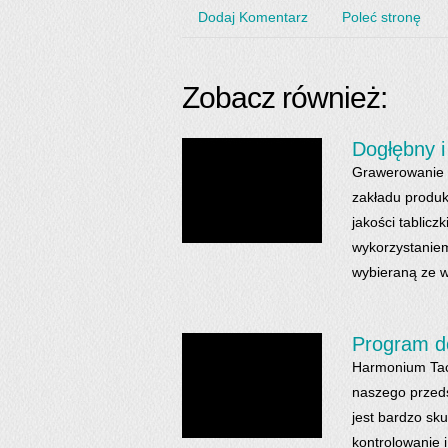
Dodaj Komentarz
Poleć stronę
Zobacz również:
Dogłębny i
Grawerowanie l
zakładu produ
jakości tablic
wykorzystaniem
wybieraną ze w
Program do
Harmonium Tach
naszego przeds
jest bardzo sk
kontrolowanie 