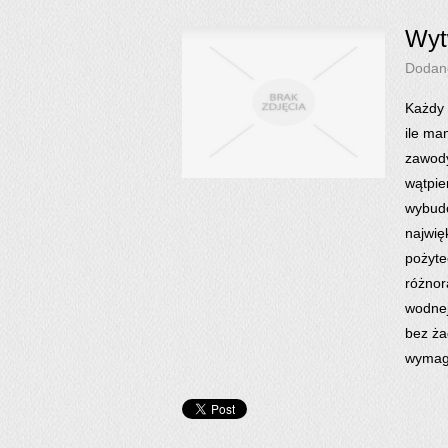
Wyt
Dodan
Każdy 
ile ma
zawody
wątpie
wybudo
najwię
pożyte
różnor
wodnej
bez ża
wymag