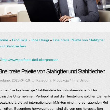
Home
»
Produkcja
»
Inne Usługi
»
Eine breite Palette von Stahlgitter
und Stahlblechen
ine breite Palette von Stahlgitter und Stahlblechen
odane: 2020-04-10
::
Kategoria: Produkcja / Inne Usługi
uchen Sie hochwertige Stahlbauteile für Industrieanlagen? Das
olnische Unternehmen Perfopol ist auf die Herstellung solcher Element
pezialisiert, die auf internationalen Märkten einen hervorragenden Ruf
enießen. Besonders hervorzuheben sind die von uns hergestellten