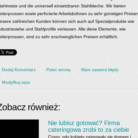
tahlnetze und die universell einsetzbaren Stahlbleche. Wir bieten
eiterprossen sowie perforierte Arbeitsbühnen zu sehr günstigen Preise
nsere zahlreichen Kunden können sich auch auf Spezialprodukte wie
ndustriesiebe und Stahlprofile verlassen. Alle diese Elemente, wie
eiterprossen, sind zu sehr erschwinglichen Preisen erhältlich.
Dodaj Komentarz
Poleć stronę
Wpis zawiera błędy
Modyfikuj wpis
Zobacz również:
Nie lubisz gotować? Firma
cateringowa zrobi to za ciebie
Czasy, gdy kobiety zajmowały się domem i