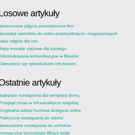
Losowe artykuły
Nowoczesne zdjęcia panoramiczne firm
Sprzedaż namiotów do celów przemysłowych i magazynowych
Jakie zdjęcie dla nas
Rejsy morskie stażowe dla każdego
Odszkodowania komunikacyjne w Mosinie
Zabezpiecz się rękawiczkami nitrylowymi
Ostatnie artykuły
Najlepsze rozwiązania dla wentylacji domu.
Przegląd zmian w infrastrukturze miejskiej
Oryginalna odzież hurtowa dostępna online
Praktyczne rozwiązania do salonu
Nowoczesne rozwiązania do schodów
Innowacyjne technologie filtracji wody