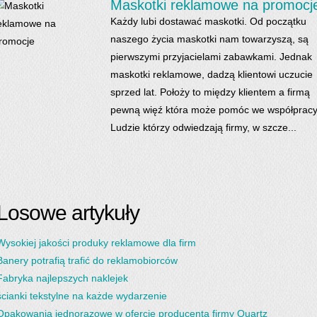
Maskotki reklamowe na promocj
Każdy lubi dostawać maskotki. Od początku
naszego życia maskotki nam towarzyszą, są
pierwszymi przyjacielami zabawkami. Jednak
maskotki reklamowe, dadzą klientowi uczucie
sprzed lat. Położy to między klientem a firmą
pewną więź która może pomóc we współpracy
Ludzie którzy odwiedzają firmy, w szcze...
Losowe artykuły
Wysokiej jakości produky reklamowe dla firm
Banery potrafią trafić do reklamobiorców
Fabryka najlepszych naklejek
ścianki tekstylne na każde wydarzenie
Opakowania jednorazowe w ofercie producenta firmy Quartz