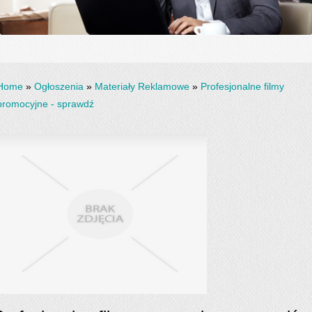
Home
»
Ogłoszenia
»
Materiały Reklamowe
»
Profesjonalne filmy
promocyjne - sprawdź