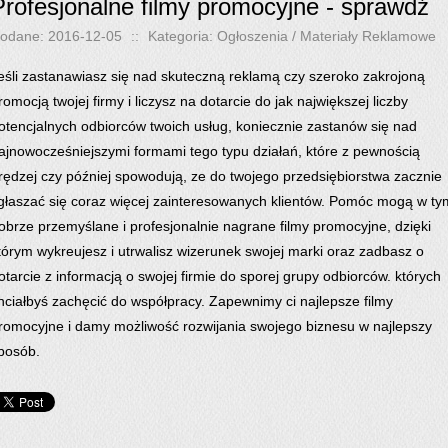
Profesjonalne filmy promocyjne - sprawdź
odane: 2016-12-05
::
Kategoria: Ogłoszenia / Materiały Reklamowe
eśli zastanawiasz się nad skuteczną reklamą czy szeroko zakrojoną
romocją twojej firmy i liczysz na dotarcie do jak największej liczby
otencjalnych odbiorców twoich usług, koniecznie zastanów się nad
ajnowocześniejszymi formami tego typu działań, które z pewnością
rędzej czy później spowodują, ze do twojego przedsiębiorstwa zacznie
głaszać się coraz więcej zainteresowanych klientów. Pomóc mogą w ty
obrze przemyślane i profesjonalnie nagrane filmy promocyjne, dzięki
tórym wykreujesz i utrwalisz wizerunek swojej marki oraz zadbasz o
otarcie z informacją o swojej firmie do sporej grupy odbiorców. których
hciałbyś zachęcić do współpracy. Zapewnimy ci najlepsze filmy
romocyjne i damy możliwość rozwijania swojego biznesu w najlepszy
posób.