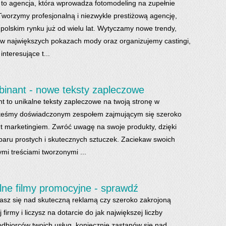
o agencja, która wprowadza fotomodeling na zupełnie
worzymy profesjonalną i niezwykle prestiżową agencję,
 polskim rynku już od wielu lat. Wytyczamy nowe trendy,
w największych pokazach mody oraz organizujemy castingi,
interesujące t...
inant - nowe teksty zapleczowe
t to unikalne teksty zapleczowe na twoją stronę w
esteśmy doświadczonym zespołem zajmującym się szeroko
t marketingiem. Zwróć uwagę na swoje produkty, dzięki
paru prostych i skutecznych sztuczek. Zaciekaw swoich
mi treściami tworzonymi ...
lne filmy promocyjne - sprawdź
iasz się nad skuteczną reklamą czy szeroko zakrojoną
 firmy i liczysz na dotarcie do jak największej liczby
odbiorców twoich usług, koniecznie zastanów się nad