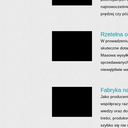
najnowocześnie
prędzej czy póź
Rzetelna o
W prowadzeniu 
skuteczne dota
Masowa wysyłk
sprzedawanych 
niewątpliwie w
Fabryka na
Jako producent
współpracy raz
wiedzy oraz do
treści, produk
szybko się nie n