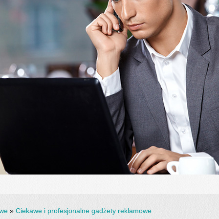
owe
»
Ciekawe i profesjonalne gadżety reklamowe