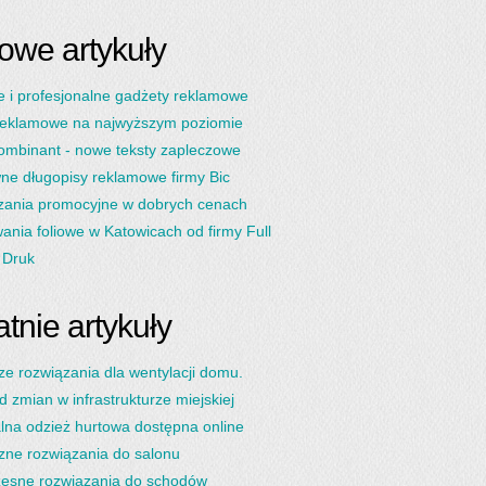
owe artykuły
 i profesjonalne gadżety reklamowe
reklamowe na najwyższym poziomie
ombinant - nowe teksty zapleczowe
ne długopisy reklamowe firmy Bic
zania promocyjne w dobrych cenach
nia foliowe w Katowicach od firmy Full
 Druk
tnie artykuły
ze rozwiązania dla wentylacji domu.
d zmian w infrastrukturze miejskiej
lna odzież hurtowa dostępna online
zne rozwiązania do salonu
esne rozwiązania do schodów