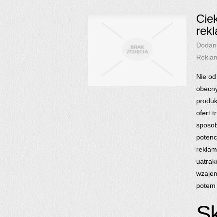
Cie
rek
Dodan
Rekla
Nie od
obecny
produk
ofert 
sposob
potenc
reklam
uatrak
wzajem
potem 
Sk