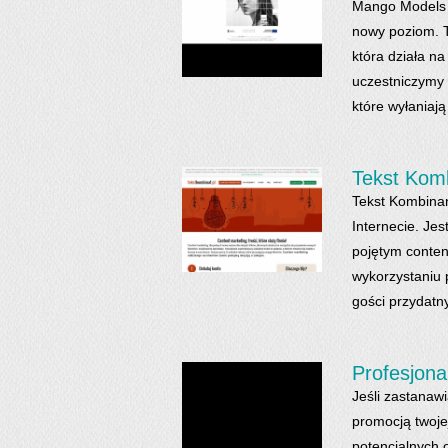
Mango Models t
nowy poziom. T
która działa na
uczestniczymy 
które wyłaniają 
Tekst Komb
Tekst Kombinan
Internecie. J
pojętym conten
wykorzystaniu 
gości przydatny
Profesjona
Jeśli zastanaw
promocją twojej
potencjalnych 