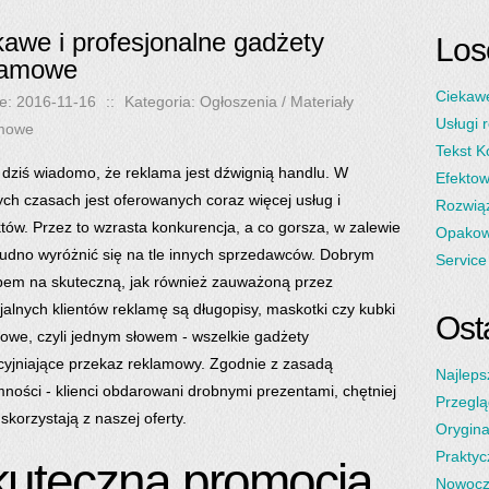
kawe i profesjonalne gadżety
Los
lamowe
Ciekawe
e: 2016-11-16
::
Kategoria: Ogłoszenia / Materiały
Usługi 
mowe
Tekst K
 dziś wiadomo, że reklama jest dźwignią handlu. W
Efektow
ch czasach jest oferowanych coraz więcej usług i
Rozwią
tów. Przez to wzrasta konkurencja, a co gorsza, w zalewie
Opakowa
trudno wyróżnić się na tle innych sprzedawców. Dobrym
Service
em na skuteczną, jak również zauważoną przez
jalnych klientów reklamę są długopisy, maskotki czy kubki
Osta
owe, czyli jednym słowem - wszelkie gadżety
cyjniające przekaz reklamowy. Zgodnie z zasadą
Najleps
ności - klienci obdarowani drobnymi prezentami, chętniej
Przeglą
skorzystają z naszej oferty.
Orygina
Praktyc
uteczną promocja
Nowocz