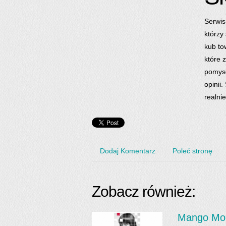
Serwis
którzy
kub to
które 
pomysł
opinii
realni
Dodaj Komentarz
Poleć stronę
Zobacz również:
Mango Mode