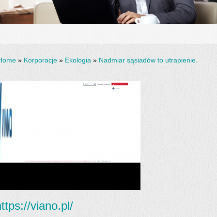
Home
»
Korporacje
»
Ekologia
»
Nadmiar sąsiadów to utrapienie.
ttps://viano.pl/