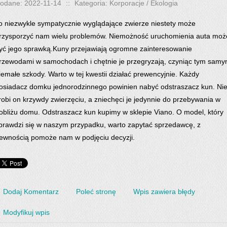
odane: 2022-11-14
::
Kategoria: Korporacje / Ekologia
o niezwykle sympatycznie wyglądające zwierze niestety może
rzysporzyć nam wielu problemów. Niemożność uruchomienia auta moż
yć jego sprawką.Kuny przejawiają ogromne zainteresowanie
rzewodami w samochodach i chętnie je przegryzają, czyniąc tym sam
iemałe szkody. Warto w tej kwestii działać prewencyjnie. Każdy
osiadacz domku jednorodzinnego powinien nabyć odstraszacz kun. Ni
robi on krzywdy zwierzęciu, a zniechęci je jedynnie do przebywania w
obliżu domu. Odstraszacz kun kupimy w sklepie Viano. O model, który
prawdzi się w naszym przypadku, warto zapytać sprzedawcę, z
ewnością pomoże nam w podjęciu decyzji.
Dodaj Komentarz
Poleć stronę
Wpis zawiera błędy
Modyfikuj wpis