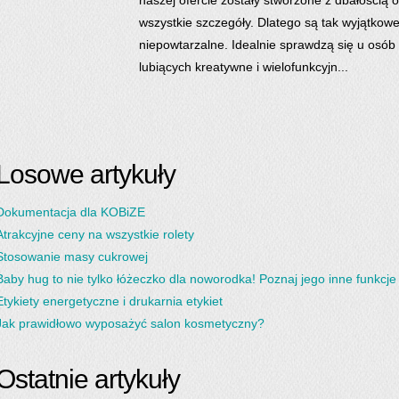
naszej ofercie zostały stworzone z dbałością o
wszystkie szczegóły. Dlatego są tak wyjątkowe
niepowtarzalne. Idealnie sprawdzą się u osób
lubiących kreatywne i wielofunkcyjn...
Losowe artykuły
Dokumentacja dla KOBiZE
Atrakcyjne ceny na wszystkie rolety
Stosowanie masy cukrowej
Baby hug to nie tylko łóżeczko dla noworodka! Poznaj jego inne funkcje
Etykiety energetyczne i drukarnia etykiet
Jak prawidłowo wyposażyć salon kosmetyczny?
Ostatnie artykuły