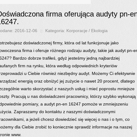
Doświadczona firma oferująca audyty pn-e
16247.
odane: 2016-12-06
::
Kategoria: Korporacje / Ekologia
otrzebujesz doświadczonej firmy, która od lat funkcjonuje jako
owoczesna firma i oferuje różnego rodzaju audyty, takie jak audyt pn-e
6247? Bardzo dobrze trafiłeś, gdyż jesteśmy jedną najbardziej
aufanych firm na rynku, która według odpowiednich kryteriów
rzeprowadzi u Ciebie również niezbędny audyt. Możemy Ci efektywnie
arządzać energią oraz obniżyć jej zużycie o nawet 20 procent, dlatego
zczególnie warto skorzystać z naszych usług i mieć poprostu mniejsze
oszty. Pracują u nas doświadczeni pracownicy, którzy szybko wykonają
dpowiednie pomiary, a audyt pn-en 16247 pomoże w zmniejszeniu
użycia. Zapraszamy do kontaktu z naszymi doświadczonymi
racownikami, a jeżeli chcesz dowiedzieć się więcej o nas i o tym, co
ożemy dla Ciebie zrobić to koniecznie sprawdź informacje na naszej
tronie www.