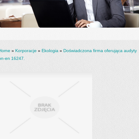
Home
»
Korporacje
»
Ekologia
»
Doświadczona firma oferująca audyty
pn-en 16247.