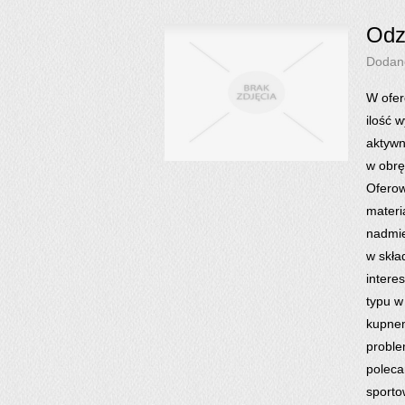
Odz
Dodan
W ofer
ilość 
aktywn
w obrę
Oferow
materi
nadmie
w skła
intere
typu w
kupnem
proble
poleca
sporto