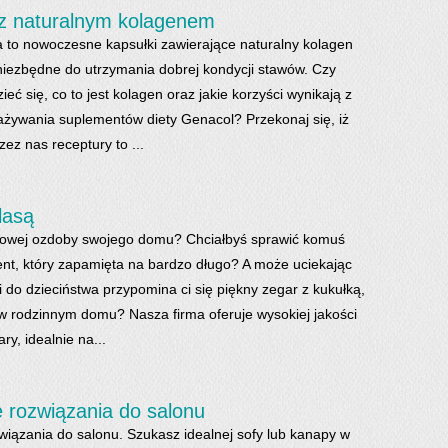
 z naturalnym kolagenem
 to nowoczesne kapsułki zawierające naturalny kolagen
niezbędne do utrzymania dobrej kondycji stawów. Czy
eć się, co to jest kolagen oraz jakie korzyści wynikają z
żywania suplementów diety Genacol? Przekonaj się, iż
ez nas receptury to ...
lasą
powej ozdoby swojego domu? Chciałbyś sprawić komuś
ent, który zapamięta na bardzo długo? A może uciekając
do dzieciństwa przypomina ci się piękny zegar z kukułką,
 w rodzinnym domu? Nasza firma oferuje wysokiej jakości
y, idealnie na...
 rozwiązania do salonu
wiązania do salonu. Szukasz idealnej sofy lub kanapy w