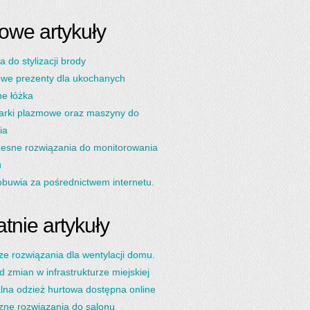
owe artykuły
a do stylizacji brody
we prezenty dla ukochanych
e łóżka
arki plazmowe oraz maszyny do
ia
esne rozwiązania do monitorowania
u
buwia za pośrednictwem internetu.
tnie artykuły
ze rozwiązania dla wentylacji domu.
d zmian w infrastrukturze miejskiej
lna odzież hurtowa dostępna online
zne rozwiązania do salonu