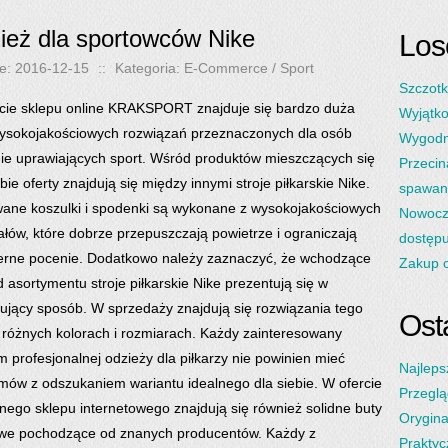
ież dla sportowców Nike
Los
e: 2016-12-15
::
Kategoria: E-Commerce / Sport
Szczotk
cie sklepu online KRAKSPORT znajduje się bardzo duża
Wyjątko
wysokojakościowych rozwiązań przeznaczonych dla osób
Wygodn
ie uprawiających sport. Wśród produktów mieszczących się
Przecin
bie oferty znajdują się między innymi stroje piłkarskie Nike.
spawan
ane koszulki i spodenki są wykonane z wysokojakościowych
Nowocz
ałów, które dobrze przepuszczają powietrze i ograniczają
dostęp
rne pocenie. Dodatkowo należy zaznaczyć, że wchodzące
Zakup o
d asortymentu stroje piłkarskie Nike prezentują się w
sujący sposób. W sprzedaży znajdują się rozwiązania tego
Osta
 różnych kolorach i rozmiarach. Każdy zainteresowany
 profesjonalnej odzieży dla piłkarzy nie powinien mieć
Najleps
mów z odszukaniem wariantu idealnego dla siebie. W ofercie
Przeglą
nego sklepu internetowego znajdują się również solidne buty
Orygina
we pochodzące od znanych producentów. Każdy z
Praktyc