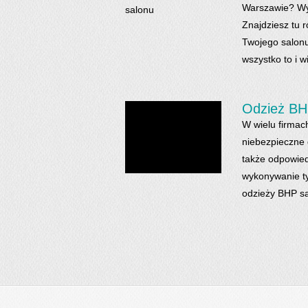
Warszawie? Wyb
Znajdziesz tu 
Twojego salonu
wszystko to i w
Odzież BH
W wielu firmac
niebezpieczne 
także odpowied
wykonywanie t
odzieży BHP są