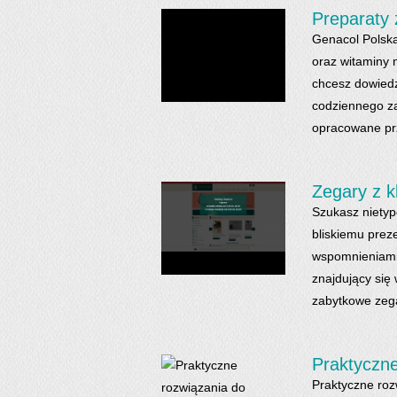
Preparaty
Genacol Polska
oraz witaminy 
chcesz dowiedzi
codziennego za
opracowane prz
Zegary z k
Szukasz niety
bliskiemu prez
wspomnieniami 
znajdujący się
zabytkowe zegar
Praktyczne
Praktyczne roz