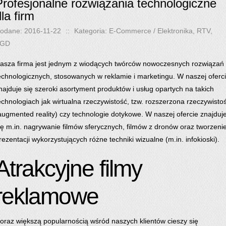
Profesjonalne rozwiążania technologiczne
la firm
odane: 2016-11-22
::
Kategoria: E-Commerce / Elektronika, RTV,
GD
asza firma jest jednym z wiodących twórców nowoczesnych rozwiązań
echnologicznych, stosowanych w reklamie i marketingu. W naszej oferc
najduje się szeroki asortyment produktów i usług opartych na takich
echnologiach jak wirtualna rzeczywistość, tzw. rozszerzona rzeczywisto
augmented reality) czy technologie dotykowe. W naszej ofercie znajduj
ię m.in. nagrywanie filmów sferycznych, filmów z dronów oraz tworzeni
rezentacji wykorzystujących różne techniki wizualne (m.in. infokioski).
Atrakcyjne filmy
reklamowe
oraz większą popularnością wśród naszych klientów cieszy się