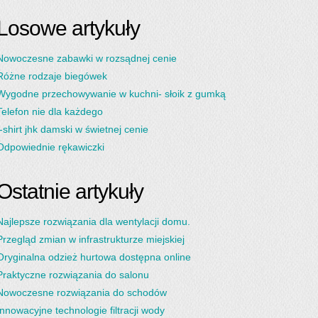
Losowe artykuły
Nowoczesne zabawki w rozsądnej cenie
Różne rodzaje biegówek
Wygodne przechowywanie w kuchni- słoik z gumką
Telefon nie dla każdego
t-shirt jhk damski w świetnej cenie
Odpowiednie rękawiczki
Ostatnie artykuły
Najlepsze rozwiązania dla wentylacji domu.
Przegląd zmian w infrastrukturze miejskiej
Oryginalna odzież hurtowa dostępna online
Praktyczne rozwiązania do salonu
Nowoczesne rozwiązania do schodów
Innowacyjne technologie filtracji wody