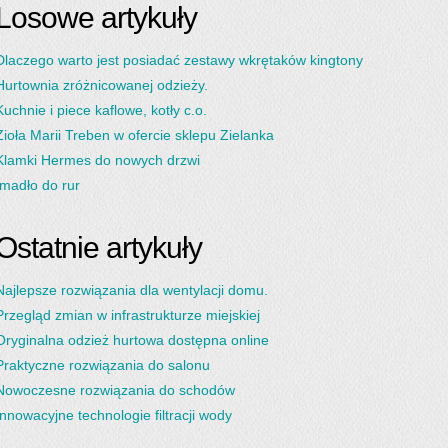
Losowe artykuły
Dlaczego warto jest posiadać zestawy wkrętaków kingtony
Hurtownia zróżnicowanej odzieży.
Kuchnie i piece kaflowe, kotły c.o.
Zioła Marii Treben w ofercie sklepu Zielanka
Klamki Hermes do nowych drzwi
Imadło do rur
Ostatnie artykuły
Najlepsze rozwiązania dla wentylacji domu.
Przegląd zmian w infrastrukturze miejskiej
Oryginalna odzież hurtowa dostępna online
Praktyczne rozwiązania do salonu
Nowoczesne rozwiązania do schodów
Innowacyjne technologie filtracji wody