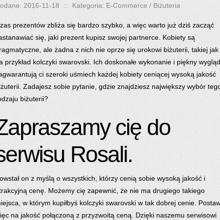
odane: 2016-11-18
::
Kategoria: E-Commerce / Biżuteria
zas prezentów zbliża się bardzo szybko, a więc warto już dziś zacząć
astanawiać się, jaki prezent kupisz swojej partnerce. Kobiety są
ragmatyczne, ale żadna z nich nie oprze się urokowi biżuterii, takiej jak
a przykład kolczyki swarovski. Ich doskonałe wykonanie i piękny wyglą
agwarantują ci szeroki uśmiech każdej kobiety ceniącej wysoką jakość
iżuterii. Zadajesz sobie pytanie, gdzie znajdziesz największy wybór teg
odzaju biżuterii?
Zapraszamy cię do
serwisu Rosali.
owstał on z myślą o wszystkich, którzy cenią sobie wysoką jakość i
trakcyjną cenę. Możemy cię zapewnić, że nie ma drugiego takiego
iejsca, w którym kupiłbyś kolczyki swarovski w tak dobrej cenie. Posta
ięc na jakość połączoną z przyzwoitą ceną. Dzięki naszemu serwisowi