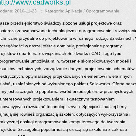
http://www.cadworks.pl
odane: 2016-11-23
::
Kategoria: Aplikacje / Oprogramowanie
asze przedsiębiorstwo świadczy złożone usługi projektowe oraz
ostarcza zaawansowane technologicznie oprogramowanie i rozwiązani
echniczne przydatne do projektowania w różnego rodzaju dziedzinach.
zczególności w naszej ofercie dominują profesjonalne programy
rojektowe oparte na rozwiązaniach Solidworks i CAD. Tego typu
programowanie umożliwia m.in. tworzenie skomplikowanych modeli i
ysunków technicznych, zarządzanie danymi, projektowanie schematów
lektrycznych, optymalizację projektowanych elementów i wiele innych
ziałań, uzależnionych od wykupionego pakietu Solidworks. Oferta nasz
irmy jest szczególnie popularna wśród przedsiębiorstw przemysłowych,
ainteresowanych projektowaniem i skutecznym testowaniem
nnowacyjnych rozwiązań technologicznych. Specjaliści naszej firmy
ajmują się również organizacją szkoleń, dotyczących wykorzystania i
raktycznej obsługi oprogramowania komputerowego do tworzenia
rojektów. Szczególną popularnością cieszą się szkolenia z zakresu