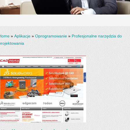
Home
»
Aplikacje
»
Oprogramowanie
»
Profesjonalne narzędzia do
projektowania